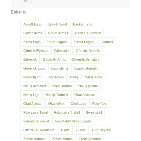
Etiketler
Airsoft Logo
Baskılı Tişört
Baskılı T shirt
Blazer Arma
Ceket Arması
Denizci Rütbeleri
Firma Logo
Firma Logoları
Firma Logosu
Gömlek
Gömlek Fiyatları
Gömlekler
Gömlek Modelleri
Güvenlik
Güvenlik Arma
Güvenlik Armaları
Güvenlik Logo
logo işleme
Logolu Gömlek
logolu tişört
Logo Nakış
Nakış
Nakış Arma
Nakış Armaları
nakış istanbul
Nakış işleme
Nakış logo
Nakışlı Gömlek
Okul Armaları
Okul Arması
Okul etiket
Okul Logo
Polo Yaka
Polo yaka Tişört
Polo yaka T shirt
Sweatshirt
Sweatshirt imalat
sweatshirt Şirket Logolu
Sıfır Yaka Sweatshirt
Tişört
T Shirt
Türk Bayrağı
Zabıta Armaları
Zabıta Arması
Özel Güvenlik