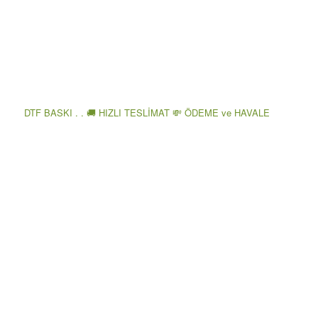
DTF BASKI . . 🚚 HIZLI TESLİMAT 💸 ÖDEME ve HAVALE