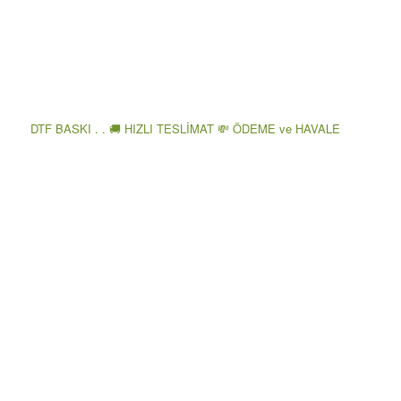
DTF BASKI . . 🚚 HIZLI TESLİMAT 💸 ÖDEME ve HAVALE