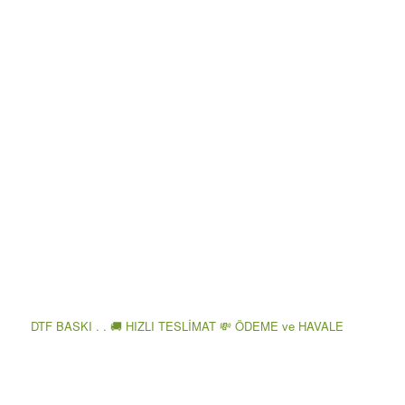
DTF BASKI . . 🚚 HIZLI TESLİMAT 💸 ÖDEME ve HAVALE