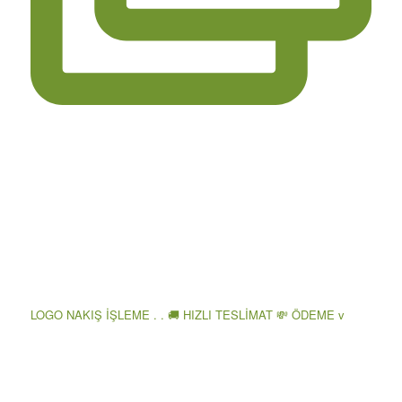
LOGO NAKIŞ İŞLEME . . 🚚 HIZLI TESLİMAT 💸 ÖDEME v