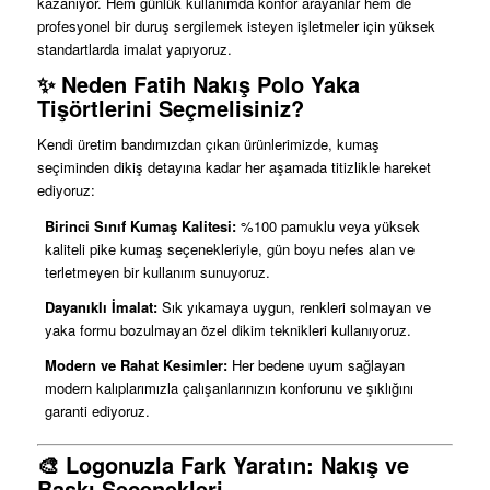
kazanıyor. Hem günlük kullanımda konfor arayanlar hem de
profesyonel bir duruş sergilemek isteyen işletmeler için yüksek
standartlarda imalat yapıyoruz.
✨ Neden Fatih Nakış Polo Yaka
Tişörtlerini Seçmelisiniz?
Kendi üretim bandımızdan çıkan ürünlerimizde, kumaş
seçiminden dikiş detayına kadar her aşamada titizlikle hareket
ediyoruz:
Birinci Sınıf Kumaş Kalitesi:
%100 pamuklu veya yüksek
kaliteli pike kumaş seçenekleriyle, gün boyu nefes alan ve
terletmeyen bir kullanım sunuyoruz.
Dayanıklı İmalat:
Sık yıkamaya uygun, renkleri solmayan ve
yaka formu bozulmayan özel dikim teknikleri kullanıyoruz.
Modern ve Rahat Kesimler:
Her bedene uyum sağlayan
modern kalıplarımızla çalışanlarınızın konforunu ve şıklığını
garanti ediyoruz.
🎨 Logonuzla Fark Yaratın: Nakış ve
Baskı Seçenekleri