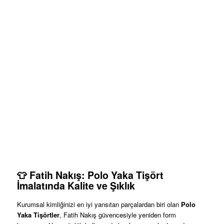
👕 Fatih Nakış: Polo Yaka Tişört
İmalatında Kalite ve Şıklık
Kurumsal kimliğinizi en iyi yansıtan parçalardan biri olan
Polo
Yaka Tişörtler
, Fatih Nakış güvencesiyle yeniden form