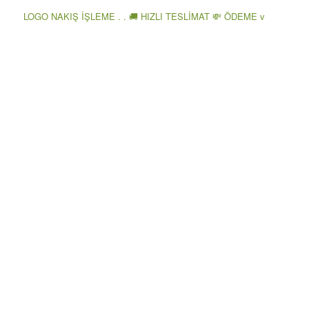
LOGO NAKIŞ İŞLEME . . 🚚 HIZLI TESLİMAT 💸 ÖDEME v