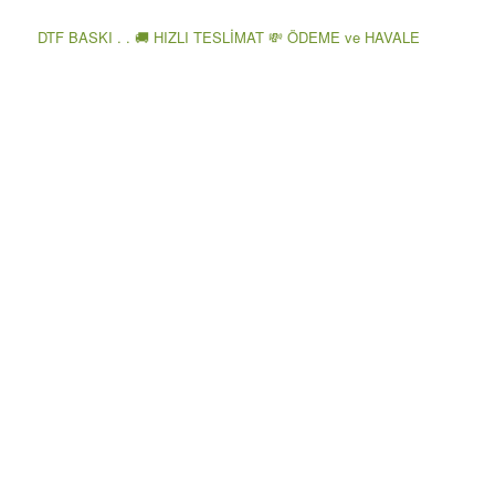
DTF BASKI . . 🚚 HIZLI TESLİMAT 💸 ÖDEME ve HAVALE