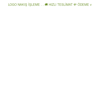
LOGO NAKIŞ İŞLEME . . 🚚 HIZLI TESLİMAT 💸 ÖDEME v