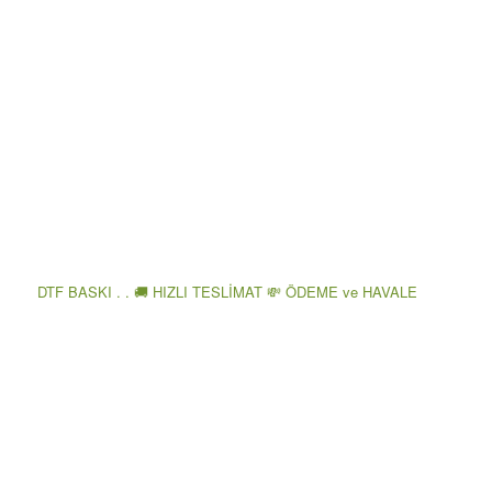
DTF BASKI . . 🚚 HIZLI TESLİMAT 💸 ÖDEME ve HAVALE