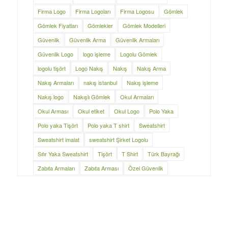
Firma Logo
Firma Logoları
Firma Logosu
Gömlek
Gömlek Fiyatları
Gömlekler
Gömlek Modelleri
Güvenlik
Güvenlik Arma
Güvenlik Armaları
Güvenlik Logo
logo işleme
Logolu Gömlek
logolu tişört
Logo Nakış
Nakış
Nakış Arma
Nakış Armaları
nakış istanbul
Nakış işleme
Nakış logo
Nakışlı Gömlek
Okul Armaları
Okul Arması
Okul etiket
Okul Logo
Polo Yaka
Polo yaka Tişört
Polo yaka T shirt
Sweatshirt
Sweatshirt imalat
sweatshirt Şirket Logolu
Sıfır Yaka Sweatshirt
Tişört
T Shirt
Türk Bayrağı
Zabıta Armaları
Zabıta Arması
Özel Güvenlik