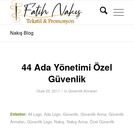
Nakış Blog
44 Ada Yönetimi Özel
Güvenlik
/
Ocak 25, 2011
in
Güvenlik Armaları
Etiketler:
44 Logo
,
Ada Logo
,
Güvenlik
,
Güvenlik Arma
,
Güvenlik
Armaları
,
Güvenlik Logo
,
Nakış
,
Nakış Arma
,
Özel Güvenlik