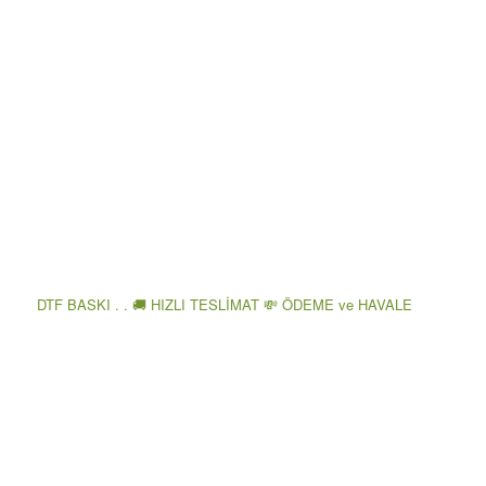
DTF BASKI . . 🚚 HIZLI TESLİMAT 💸 ÖDEME ve HAVALE