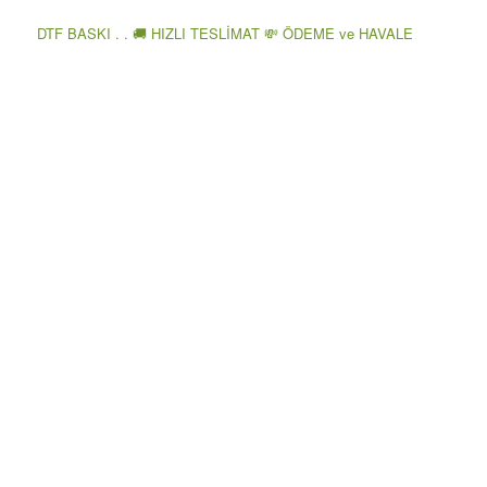
DTF BASKI . . 🚚 HIZLI TESLİMAT 💸 ÖDEME ve HAVALE