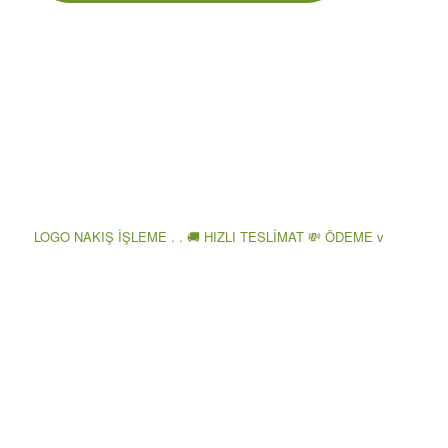
LOGO NAKIŞ İŞLEME . . 🚚 HIZLI TESLİMAT 💸 ÖDEME v