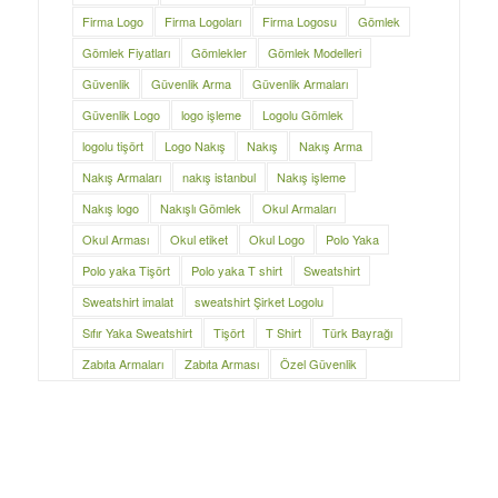
Firma Logo
Firma Logoları
Firma Logosu
Gömlek
Gömlek Fiyatları
Gömlekler
Gömlek Modelleri
Güvenlik
Güvenlik Arma
Güvenlik Armaları
Güvenlik Logo
logo işleme
Logolu Gömlek
logolu tişört
Logo Nakış
Nakış
Nakış Arma
Nakış Armaları
nakış istanbul
Nakış işleme
Nakış logo
Nakışlı Gömlek
Okul Armaları
Okul Arması
Okul etiket
Okul Logo
Polo Yaka
Polo yaka Tişört
Polo yaka T shirt
Sweatshirt
Sweatshirt imalat
sweatshirt Şirket Logolu
Sıfır Yaka Sweatshirt
Tişört
T Shirt
Türk Bayrağı
Zabıta Armaları
Zabıta Arması
Özel Güvenlik