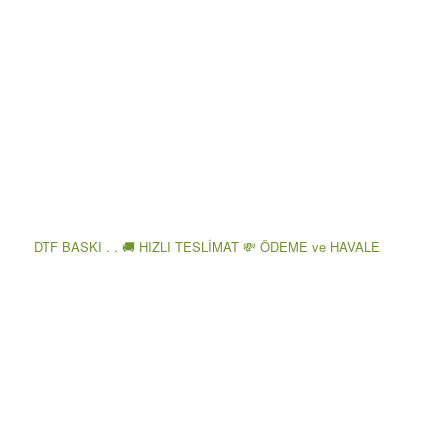
DTF BASKI . . 🚚 HIZLI TESLİMAT 💸 ÖDEME ve HAVALE