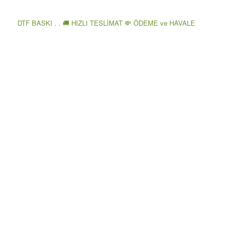
DTF BASKI . . 🚚 HIZLI TESLİMAT 💸 ÖDEME ve HAVALE