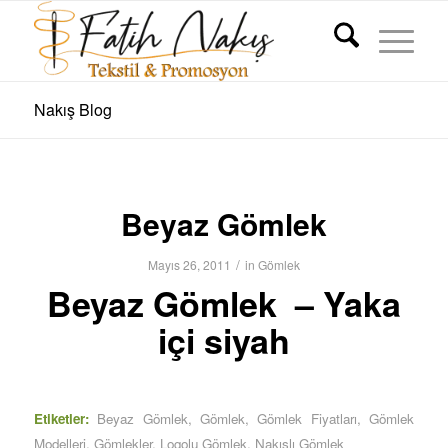
Nakış Blog
Beyaz Gömlek
/
Mayıs 26, 2011
in
Gömlek
Beyaz Gömlek – Yaka
içi siyah
Etiketler:
Beyaz Gömlek
,
Gömlek
,
Gömlek Fiyatları
,
Gömlek
Modelleri
,
Gömlekler
,
Logolu Gömlek
,
Nakışlı Gömlek