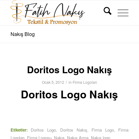
Nakış Blog
Doritos Logo Nakış
/
Ocak 5, 2012
in
Firma Logoları
Doritos Logo Nakış
Etiketler:
Doritos Logo
,
Doritos Nakış
,
Firma Logo
,
Firma
Logoları
,
Firma Logosu
,
Nakış
,
Nakış Arma
,
Nakış logo