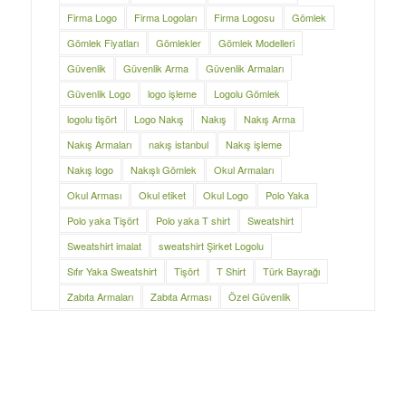
Firma Logo
Firma Logoları
Firma Logosu
Gömlek
Gömlek Fiyatları
Gömlekler
Gömlek Modelleri
Güvenlik
Güvenlik Arma
Güvenlik Armaları
Güvenlik Logo
logo işleme
Logolu Gömlek
logolu tişört
Logo Nakış
Nakış
Nakış Arma
Nakış Armaları
nakış istanbul
Nakış işleme
Nakış logo
Nakışlı Gömlek
Okul Armaları
Okul Arması
Okul etiket
Okul Logo
Polo Yaka
Polo yaka Tişört
Polo yaka T shirt
Sweatshirt
Sweatshirt imalat
sweatshirt Şirket Logolu
Sıfır Yaka Sweatshirt
Tişört
T Shirt
Türk Bayrağı
Zabıta Armaları
Zabıta Arması
Özel Güvenlik