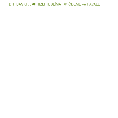
DTF BASKI . . 🚚 HIZLI TESLİMAT 💸 ÖDEME ve HAVALE