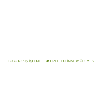
LOGO NAKIŞ İŞLEME . . 🚚 HIZLI TESLİMAT 💸 ÖDEME v