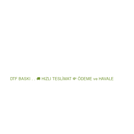
DTF BASKI . . 🚚 HIZLI TESLİMAT 💸 ÖDEME ve HAVALE