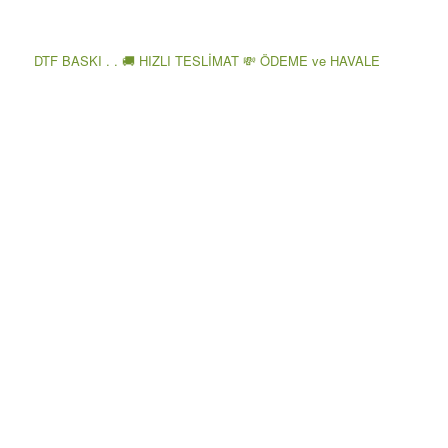
DTF BASKI . . 🚚 HIZLI TESLİMAT 💸 ÖDEME ve HAVALE