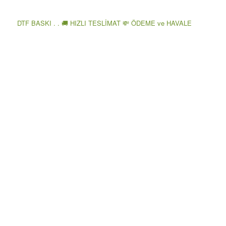
DTF BASKI . . 🚚 HIZLI TESLİMAT 💸 ÖDEME ve HAVALE