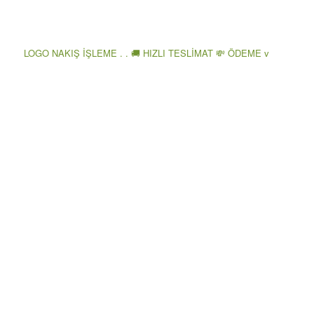
LOGO NAKIŞ İŞLEME . . 🚚 HIZLI TESLİMAT 💸 ÖDEME v