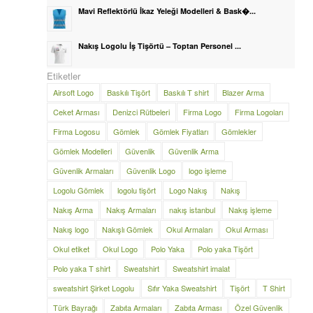
Mavi Reflektörlü İkaz Yeleği Modelleri & Bask�...
Nakış Logolu İş Tişörtü – Toptan Personel ...
Etiketler
Airsoft Logo
Baskılı Tişört
Baskılı T shirt
Blazer Arma
Ceket Arması
Denizci Rütbeleri
Firma Logo
Firma Logoları
Firma Logosu
Gömlek
Gömlek Fiyatları
Gömlekler
Gömlek Modelleri
Güvenlik
Güvenlik Arma
Güvenlik Armaları
Güvenlik Logo
logo işleme
Logolu Gömlek
logolu tişört
Logo Nakış
Nakış
Nakış Arma
Nakış Armaları
nakış istanbul
Nakış işleme
Nakış logo
Nakışlı Gömlek
Okul Armaları
Okul Arması
Okul etiket
Okul Logo
Polo Yaka
Polo yaka Tişört
Polo yaka T shirt
Sweatshirt
Sweatshirt imalat
sweatshirt Şirket Logolu
Sıfır Yaka Sweatshirt
Tişört
T Shirt
Türk Bayrağı
Zabıta Armaları
Zabıta Arması
Özel Güvenlik