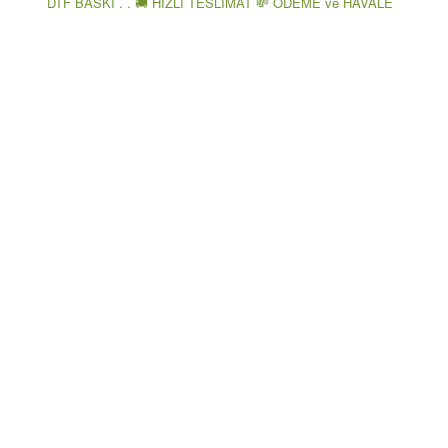
DTF BASKI . . 🚚 HIZLI TESLİMAT 💸 ÖDEME ve HAVALE