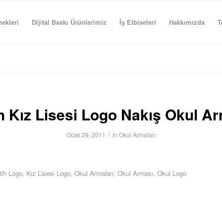
ekleri
Dijital Baskı Ürünlerimiz
İş Elbiseleri
Hakkımızda
T
h Kız Lisesi Logo Nakış Okul A
/
Ocak 29, 2011
in
Okul Armaları
tih Logo
,
Kız Lisesi Logo
,
Okul Armaları
,
Okul Arması
,
Okul Logo