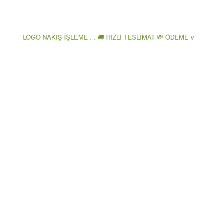
LOGO NAKIŞ İŞLEME . . 🚚 HIZLI TESLİMAT 💸 ÖDEME v