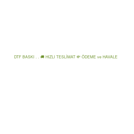
DTF BASKI . . 🚚 HIZLI TESLİMAT 💸 ÖDEME ve HAVALE