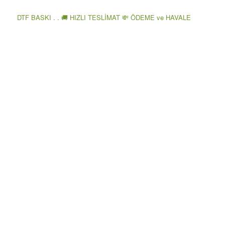
DTF BASKI . . 🚚 HIZLI TESLİMAT 💸 ÖDEME ve HAVALE