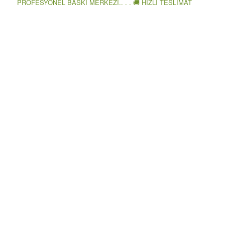
PROFESYONEL BASKI MERKEZİ.. . . 🚚 HIZLI TESLİMAT