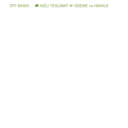
DTF BASKI . . 🚚 HIZLI TESLİMAT 💸 ÖDEME ve HAVALE