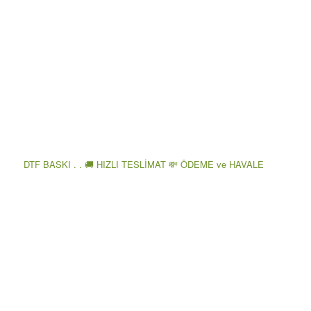
DTF BASKI . . 🚚 HIZLI TESLİMAT 💸 ÖDEME ve HAVALE