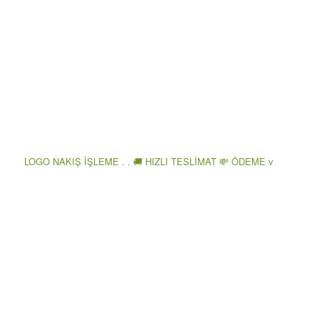
LOGO NAKIŞ İŞLEME . . 🚚 HIZLI TESLİMAT 💸 ÖDEME v