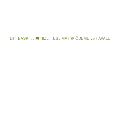
DTF BASKI . . 🚚 HIZLI TESLİMAT 💸 ÖDEME ve HAVALE