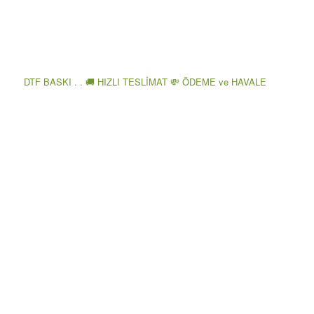
DTF BASKI . . 🚚 HIZLI TESLİMAT 💸 ÖDEME ve HAVALE