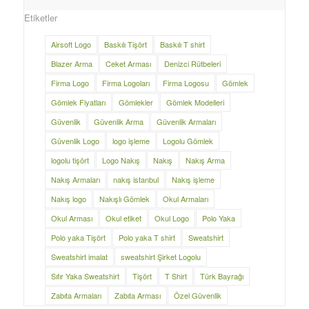
Etiketler
Airsoft Logo
Baskılı Tişört
Baskılı T shirt
Blazer Arma
Ceket Arması
Denizci Rütbeleri
Firma Logo
Firma Logoları
Firma Logosu
Gömlek
Gömlek Fiyatları
Gömlekler
Gömlek Modelleri
Güvenlik
Güvenlik Arma
Güvenlik Armaları
Güvenlik Logo
logo işleme
Logolu Gömlek
logolu tişört
Logo Nakış
Nakış
Nakış Arma
Nakış Armaları
nakış istanbul
Nakış işleme
Nakış logo
Nakışlı Gömlek
Okul Armaları
Okul Arması
Okul etiket
Okul Logo
Polo Yaka
Polo yaka Tişört
Polo yaka T shirt
Sweatshirt
Sweatshirt imalat
sweatshirt Şirket Logolu
Sıfır Yaka Sweatshirt
Tişört
T Shirt
Türk Bayrağı
Zabıta Armaları
Zabıta Arması
Özel Güvenlik