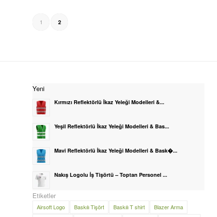
1
2
Yeni
Kırmızı Reflektörlü İkaz Yeleği Modelleri &...
Yeşil Reflektörlü İkaz Yeleği Modelleri & Bas...
Mavi Reflektörlü İkaz Yeleği Modelleri & Bask�...
Nakış Logolu İş Tişörtü – Toptan Personel ...
Etiketler
Airsoft Logo
Baskılı Tişört
Baskılı T shirt
Blazer Arma