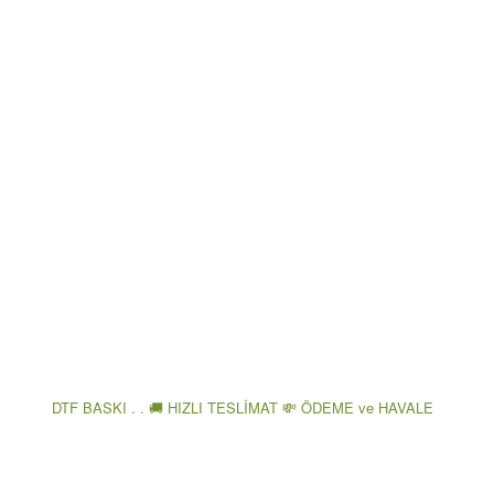
DTF BASKI . . 🚚 HIZLI TESLİMAT 💸 ÖDEME ve HAVALE