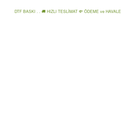
DTF BASKI . . 🚚 HIZLI TESLİMAT 💸 ÖDEME ve HAVALE