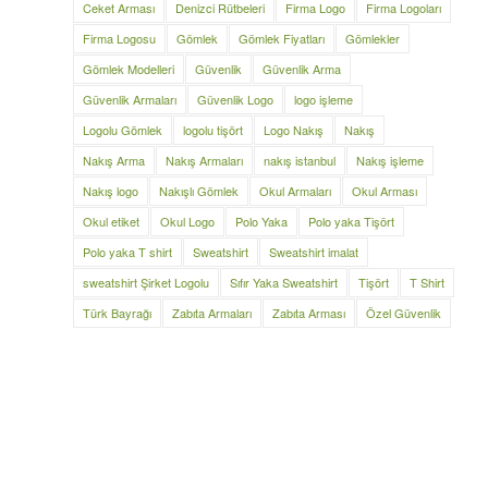
Ceket Arması
Denizci Rütbeleri
Firma Logo
Firma Logoları
Firma Logosu
Gömlek
Gömlek Fiyatları
Gömlekler
Gömlek Modelleri
Güvenlik
Güvenlik Arma
Güvenlik Armaları
Güvenlik Logo
logo işleme
Logolu Gömlek
logolu tişört
Logo Nakış
Nakış
Nakış Arma
Nakış Armaları
nakış istanbul
Nakış işleme
Nakış logo
Nakışlı Gömlek
Okul Armaları
Okul Arması
Okul etiket
Okul Logo
Polo Yaka
Polo yaka Tişört
Polo yaka T shirt
Sweatshirt
Sweatshirt imalat
sweatshirt Şirket Logolu
Sıfır Yaka Sweatshirt
Tişört
T Shirt
Türk Bayrağı
Zabıta Armaları
Zabıta Arması
Özel Güvenlik