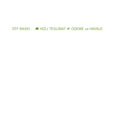
DTF BASKI . . 🚚 HIZLI TESLİMAT 💸 ÖDEME ve HAVALE