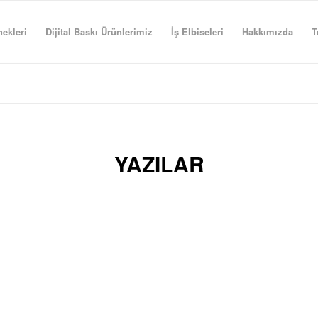
ekleri
Dijital Baskı Ürünlerimiz
İş Elbiseleri
Hakkımızda
T
YAZILAR