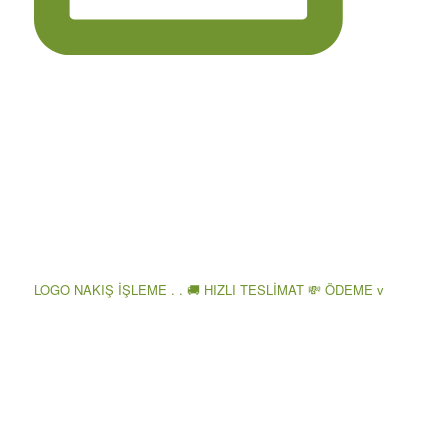
LOGO NAKIŞ İŞLEME . . 🚚 HIZLI TESLİMAT 💸 ÖDEME v