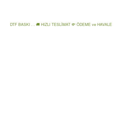
DTF BASKI . . 🚚 HIZLI TESLİMAT 💸 ÖDEME ve HAVALE