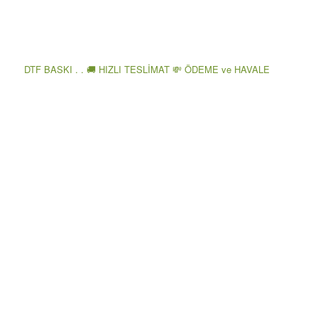
DTF BASKI . . 🚚 HIZLI TESLİMAT 💸 ÖDEME ve HAVALE