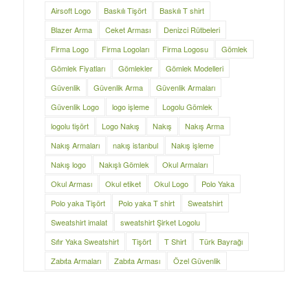
Airsoft Logo
Baskılı Tişört
Baskılı T shirt
Blazer Arma
Ceket Arması
Denizci Rütbeleri
Firma Logo
Firma Logoları
Firma Logosu
Gömlek
Gömlek Fiyatları
Gömlekler
Gömlek Modelleri
Güvenlik
Güvenlik Arma
Güvenlik Armaları
Güvenlik Logo
logo işleme
Logolu Gömlek
logolu tişört
Logo Nakış
Nakış
Nakış Arma
Nakış Armaları
nakış istanbul
Nakış işleme
Nakış logo
Nakışlı Gömlek
Okul Armaları
Okul Arması
Okul etiket
Okul Logo
Polo Yaka
Polo yaka Tişört
Polo yaka T shirt
Sweatshirt
Sweatshirt imalat
sweatshirt Şirket Logolu
Sıfır Yaka Sweatshirt
Tişört
T Shirt
Türk Bayrağı
Zabıta Armaları
Zabıta Arması
Özel Güvenlik