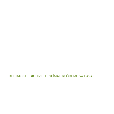
DTF BASKI . . 🚚 HIZLI TESLİMAT 💸 ÖDEME ve HAVALE