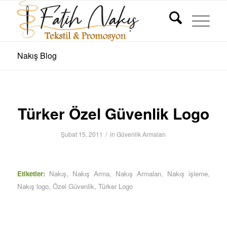
Nakış Blog
Türker Özel Güvenlik Logo
/
Şubat 15, 2011
in
Güvenlik Armaları
Etiketler:
Nakış
,
Nakış Arma
,
Nakış Armaları
,
Nakış işleme
,
Nakış logo
,
Özel Güvenlik
,
Türker Logo