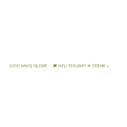
LOGO NAKIŞ İŞLEME . . 🚚 HIZLI TESLİMAT 💸 ÖDEME v