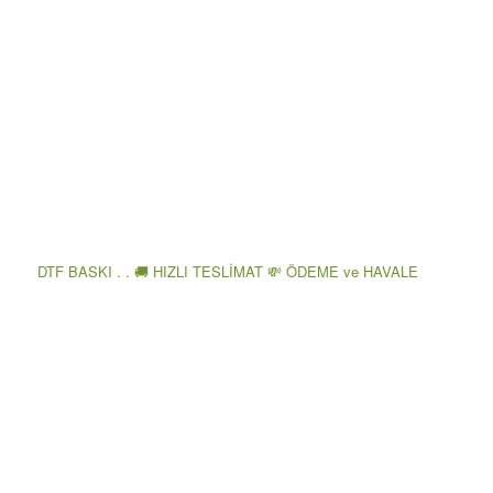
DTF BASKI . . 🚚 HIZLI TESLİMAT 💸 ÖDEME ve HAVALE