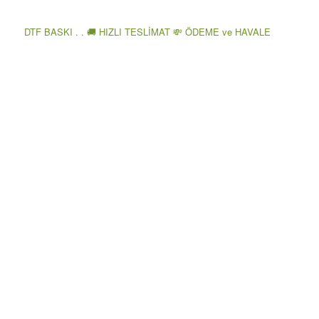
DTF BASKI . . 🚚 HIZLI TESLİMAT 💸 ÖDEME ve HAVALE