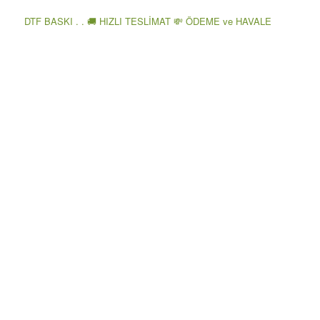
DTF BASKI . . 🚚 HIZLI TESLİMAT 💸 ÖDEME ve HAVALE