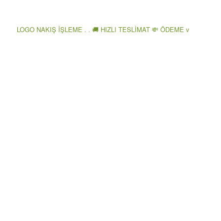
LOGO NAKIŞ İŞLEME . . 🚚 HIZLI TESLİMAT 💸 ÖDEME v