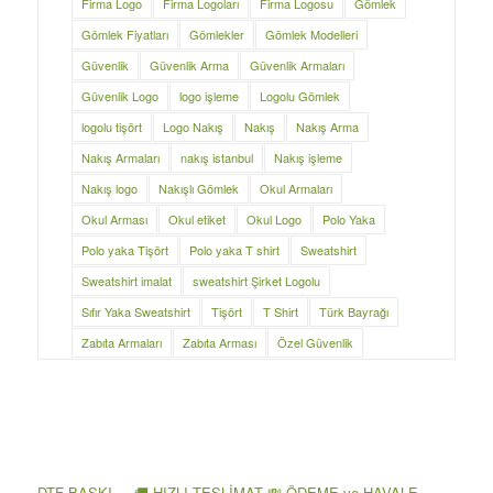
Firma Logo
Firma Logoları
Firma Logosu
Gömlek
Gömlek Fiyatları
Gömlekler
Gömlek Modelleri
Güvenlik
Güvenlik Arma
Güvenlik Armaları
Güvenlik Logo
logo işleme
Logolu Gömlek
logolu tişört
Logo Nakış
Nakış
Nakış Arma
Nakış Armaları
nakış istanbul
Nakış işleme
Nakış logo
Nakışlı Gömlek
Okul Armaları
Okul Arması
Okul etiket
Okul Logo
Polo Yaka
Polo yaka Tişört
Polo yaka T shirt
Sweatshirt
Sweatshirt imalat
sweatshirt Şirket Logolu
Sıfır Yaka Sweatshirt
Tişört
T Shirt
Türk Bayrağı
Zabıta Armaları
Zabıta Arması
Özel Güvenlik
DTF BASKI . . 🚚 HIZLI TESLİMAT 💸 ÖDEME ve HAVALE