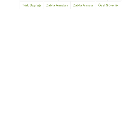
Türk Bayrağı
Zabıta Armaları
Zabıta Arması
Özel Güvenlik