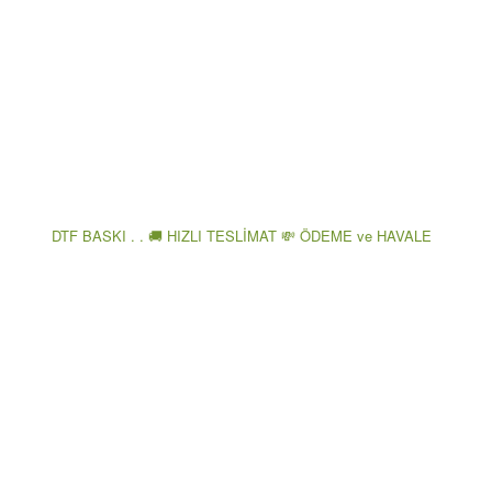
DTF BASKI . . 🚚 HIZLI TESLİMAT 💸 ÖDEME ve HAVALE