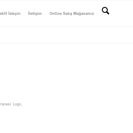
eklif İsteyin
İletişim
Online Satış Mağazamız
tanesi Logo
,