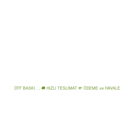
DTF BASKI . . 🚚 HIZLI TESLİMAT 💸 ÖDEME ve HAVALE