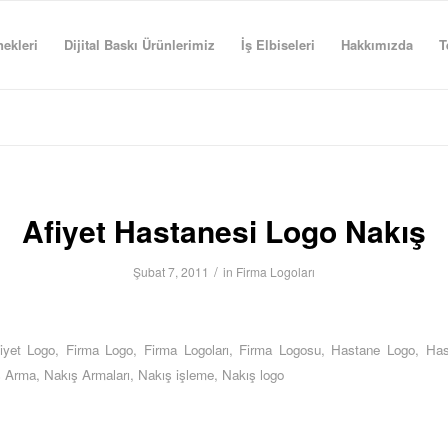
ekleri
Dijital Baskı Ürünlerimiz
İş Elbiseleri
Hakkımızda
T
Afiyet Hastanesi Logo Nakış
/
Şubat 7, 2011
in
Firma Logoları
iyet Logo
,
Firma Logo
,
Firma Logoları
,
Firma Logosu
,
Hastane Logo
,
Has
ş Arma
,
Nakış Armaları
,
Nakış işleme
,
Nakış logo