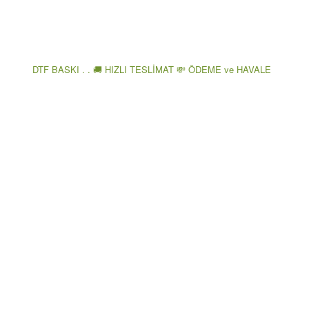
DTF BASKI . . 🚚 HIZLI TESLİMAT 💸 ÖDEME ve HAVALE