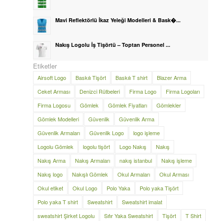
Mavi Reflektörlü İkaz Yeleği Modelleri & Bask�...
Nakış Logolu İş Tişörtü – Toptan Personel ...
Etiketler
Airsoft Logo
Baskılı Tişört
Baskılı T shirt
Blazer Arma
Ceket Arması
Denizci Rütbeleri
Firma Logo
Firma Logoları
Firma Logosu
Gömlek
Gömlek Fiyatları
Gömlekler
Gömlek Modelleri
Güvenlik
Güvenlik Arma
Güvenlik Armaları
Güvenlik Logo
logo işleme
Logolu Gömlek
logolu tişört
Logo Nakış
Nakış
Nakış Arma
Nakış Armaları
nakış istanbul
Nakış işleme
Nakış logo
Nakışlı Gömlek
Okul Armaları
Okul Arması
Okul etiket
Okul Logo
Polo Yaka
Polo yaka Tişört
Polo yaka T shirt
Sweatshirt
Sweatshirt imalat
sweatshirt Şirket Logolu
Sıfır Yaka Sweatshirt
Tişört
T Shirt