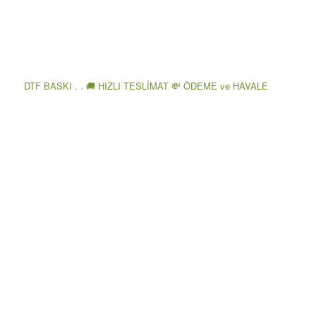
DTF BASKI . . 🚚 HIZLI TESLİMAT 💸 ÖDEME ve HAVALE