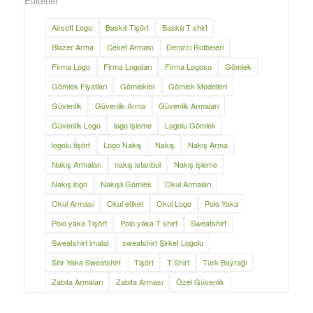
Etiketler
Airsoft Logo
Baskılı Tişört
Baskılı T shirt
Blazer Arma
Ceket Arması
Denizci Rütbeleri
Firma Logo
Firma Logoları
Firma Logosu
Gömlek
Gömlek Fiyatları
Gömlekler
Gömlek Modelleri
Güvenlik
Güvenlik Arma
Güvenlik Armaları
Güvenlik Logo
logo işleme
Logolu Gömlek
logolu tişört
Logo Nakış
Nakış
Nakış Arma
Nakış Armaları
nakış istanbul
Nakış işleme
Nakış logo
Nakışlı Gömlek
Okul Armaları
Okul Arması
Okul etiket
Okul Logo
Polo Yaka
Polo yaka Tişört
Polo yaka T shirt
Sweatshirt
Sweatshirt imalat
sweatshirt Şirket Logolu
Sıfır Yaka Sweatshirt
Tişört
T Shirt
Türk Bayrağı
Zabıta Armaları
Zabıta Arması
Özel Güvenlik