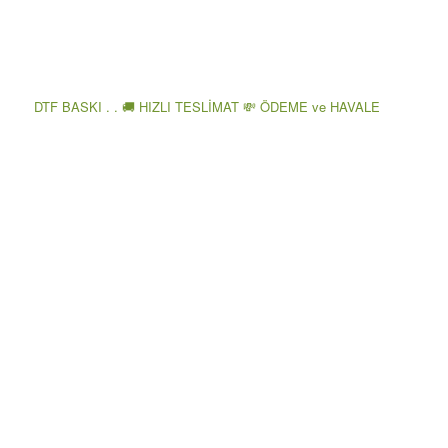
DTF BASKI . . 🚚 HIZLI TESLİMAT 💸 ÖDEME ve HAVALE