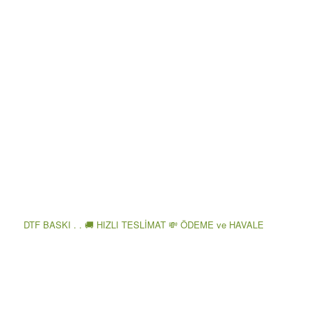
DTF BASKI . . 🚚 HIZLI TESLİMAT 💸 ÖDEME ve HAVALE