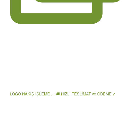
LOGO NAKIŞ İŞLEME . . 🚚 HIZLI TESLİMAT 💸 ÖDEME v