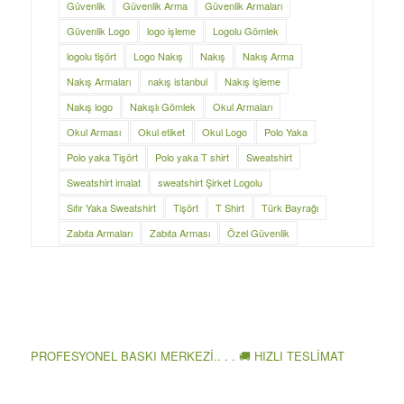
Güvenlik
Güvenlik Arma
Güvenlik Armaları
Güvenlik Logo
logo işleme
Logolu Gömlek
logolu tişört
Logo Nakış
Nakış
Nakış Arma
Nakış Armaları
nakış istanbul
Nakış işleme
Nakış logo
Nakışlı Gömlek
Okul Armaları
Okul Arması
Okul etiket
Okul Logo
Polo Yaka
Polo yaka Tişört
Polo yaka T shirt
Sweatshirt
Sweatshirt imalat
sweatshirt Şirket Logolu
Sıfır Yaka Sweatshirt
Tişört
T Shirt
Türk Bayrağı
Zabıta Armaları
Zabıta Arması
Özel Güvenlik
PROFESYONEL BASKI MERKEZİ.. . . 🚚 HIZLI TESLİMAT