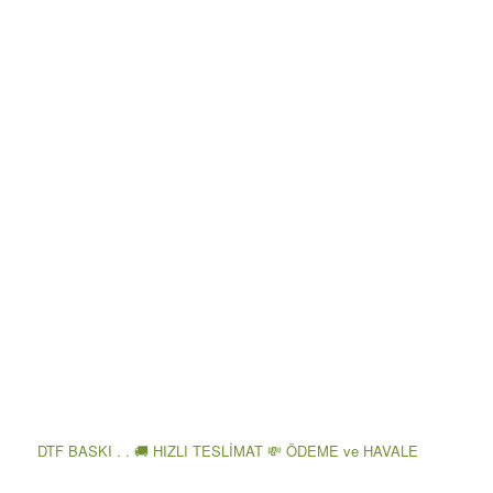
DTF BASKI . . 🚚 HIZLI TESLİMAT 💸 ÖDEME ve HAVALE