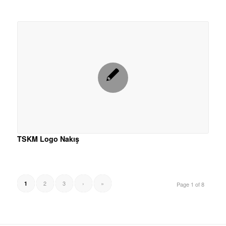
TSKM Logo Nakış
2
3
›
»
1
Page 1 of 8