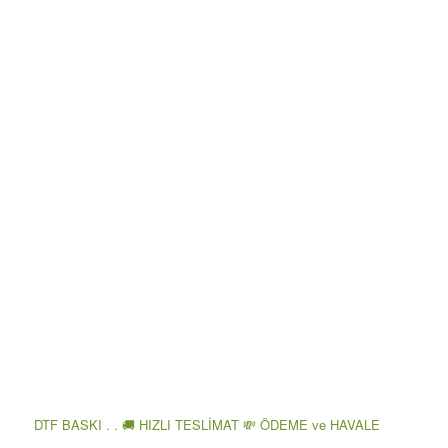
DTF BASKI . . 🚚 HIZLI TESLİMAT 💸 ÖDEME ve HAVALE