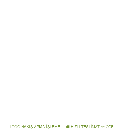
LOGO NAKIŞ ARMA İŞLEME . . 🚚 HIZLI TESLİMAT 💸 ÖDE