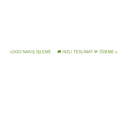
LOGO NAKIŞ İŞLEME . . 🚚 HIZLI TESLİMAT 💸 ÖDEME v