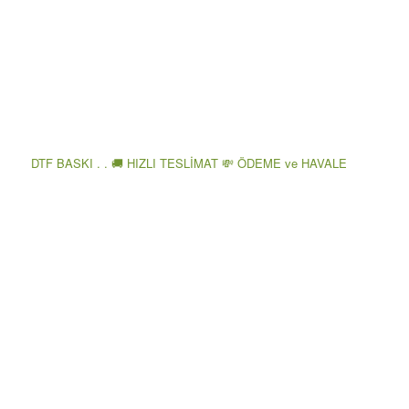
DTF BASKI . . 🚚 HIZLI TESLİMAT 💸 ÖDEME ve HAVALE