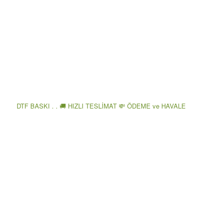
DTF BASKI . . 🚚 HIZLI TESLİMAT 💸 ÖDEME ve HAVALE