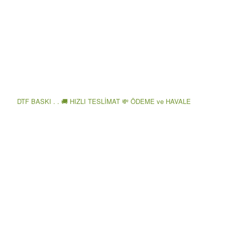
DTF BASKI . . 🚚 HIZLI TESLİMAT 💸 ÖDEME ve HAVALE