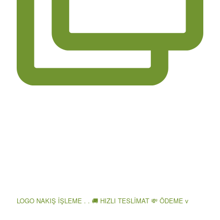
LOGO NAKIŞ İŞLEME . . 🚚 HIZLI TESLİMAT 💸 ÖDEME v