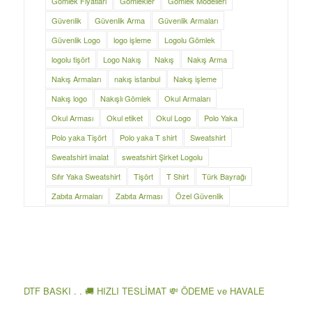
Gömlek Fiyatları
Gömlekler
Gömlek Modelleri
Güvenlik
Güvenlik Arma
Güvenlik Armaları
Güvenlik Logo
logo işleme
Logolu Gömlek
logolu tişört
Logo Nakış
Nakış
Nakış Arma
Nakış Armaları
nakış istanbul
Nakış işleme
Nakış logo
Nakışlı Gömlek
Okul Armaları
Okul Arması
Okul etiket
Okul Logo
Polo Yaka
Polo yaka Tişört
Polo yaka T shirt
Sweatshirt
Sweatshirt imalat
sweatshirt Şirket Logolu
Sıfır Yaka Sweatshirt
Tişört
T Shirt
Türk Bayrağı
Zabıta Armaları
Zabıta Arması
Özel Güvenlik
DTF BASKI . . 🚚 HIZLI TESLİMAT 💸 ÖDEME ve HAVALE