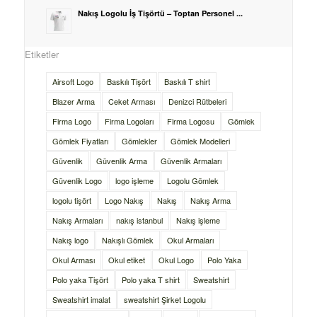
Nakış Logolu İş Tişörtü – Toptan Personel ...
Etiketler
Airsoft Logo
Baskılı Tişört
Baskılı T shirt
Blazer Arma
Ceket Arması
Denizci Rütbeleri
Firma Logo
Firma Logoları
Firma Logosu
Gömlek
Gömlek Fiyatları
Gömlekler
Gömlek Modelleri
Güvenlik
Güvenlik Arma
Güvenlik Armaları
Güvenlik Logo
logo işleme
Logolu Gömlek
logolu tişört
Logo Nakış
Nakış
Nakış Arma
Nakış Armaları
nakış istanbul
Nakış işleme
Nakış logo
Nakışlı Gömlek
Okul Armaları
Okul Arması
Okul etiket
Okul Logo
Polo Yaka
Polo yaka Tişört
Polo yaka T shirt
Sweatshirt
Sweatshirt imalat
sweatshirt Şirket Logolu