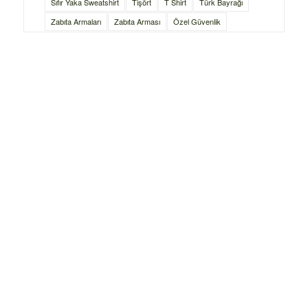
Sıfır Yaka Sweatshirt
Tişört
T Shirt
Türk Bayrağı
Zabıta Armaları
Zabıta Arması
Özel Güvenlik