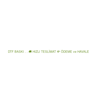
DTF BASKI . . 🚚 HIZLI TESLİMAT 💸 ÖDEME ve HAVALE