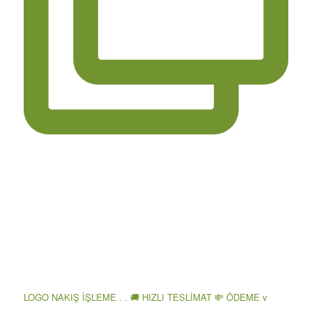
LOGO NAKIŞ İŞLEME . . 🚚 HIZLI TESLİMAT 💸 ÖDEME v