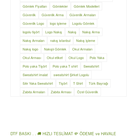
Gömlek Fiyatları
Gömlekler
Gömlek Modelleri
Güvenlik
Güvenlik Arma
Güvenlik Armaları
Güvenlik Logo
logo işleme
Logolu Gömlek
logolu tişört
Logo Nakış
Nakış
Nakış Arma
Nakış Armaları
nakış istanbul
Nakış işleme
Nakış logo
Nakışlı Gömlek
Okul Armaları
Okul Arması
Okul etiket
Okul Logo
Polo Yaka
Polo yaka Tişört
Polo yaka T shirt
Sweatshirt
Sweatshirt imalat
sweatshirt Şirket Logolu
Sıfır Yaka Sweatshirt
Tişört
T Shirt
Türk Bayrağı
Zabıta Armaları
Zabıta Arması
Özel Güvenlik
DTF BASKI . . 🚚 HIZLI TESLİMAT 💸 ÖDEME ve HAVALE