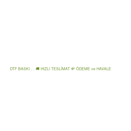
DTF BASKI . . 🚚 HIZLI TESLİMAT 💸 ÖDEME ve HAVALE