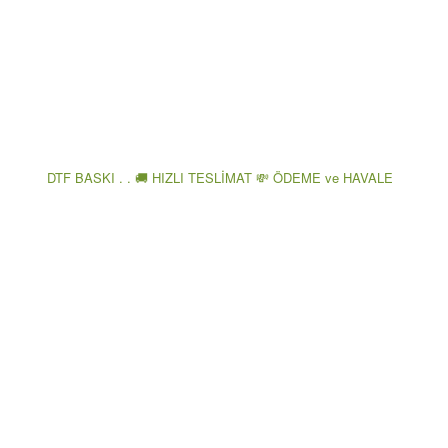
DTF BASKI . . 🚚 HIZLI TESLİMAT 💸 ÖDEME ve HAVALE