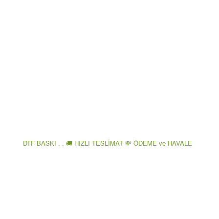
DTF BASKI . . 🚚 HIZLI TESLİMAT 💸 ÖDEME ve HAVALE