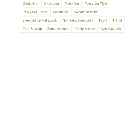
Okul etiket
Okul Logo
Polo Yaka
Polo yaka Tişört
Polo yaka T shirt
Sweatshirt
Sweatshirt imalat
sweatshirt Şirket Logolu
Sıfır Yaka Sweatshirt
Tişört
T Shirt
Türk Bayrağı
Zabıta Armaları
Zabıta Arması
Özel Güvenlik