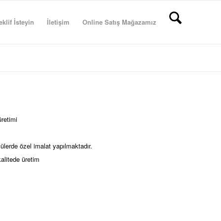
eklif İsteyin
İletişim
Online Satış Mağazamız
üretimi
lçülerde özel imalat yapılmaktadır.
kalitede üretim