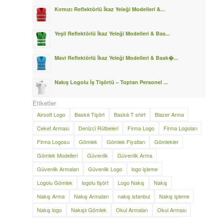
Kırmızı Reflektörlü İkaz Yeleği Modelleri &...
Yeşil Reflektörlü İkaz Yeleği Modelleri & Bas...
Mavi Reflektörlü İkaz Yeleği Modelleri & Bask�...
Nakış Logolu İş Tişörtü – Toptan Personel ...
Etiketler
Airsoft Logo
Baskılı Tişört
Baskılı T shirt
Blazer Arma
Ceket Arması
Denizci Rütbeleri
Firma Logo
Firma Logoları
Firma Logosu
Gömlek
Gömlek Fiyatları
Gömlekler
Gömlek Modelleri
Güvenlik
Güvenlik Arma
Güvenlik Armaları
Güvenlik Logo
logo işleme
Logolu Gömlek
logolu tişört
Logo Nakış
Nakış
Nakış Arma
Nakış Armaları
nakış istanbul
Nakış işleme
Nakış logo
Nakışlı Gömlek
Okul Armaları
Okul Arması