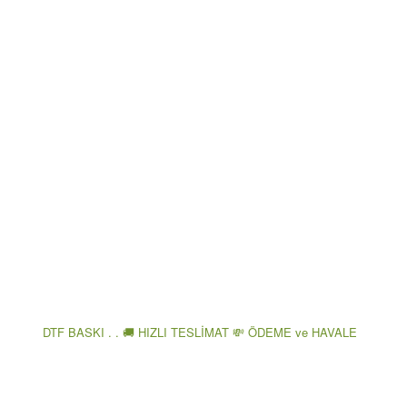
DTF BASKI . . 🚚 HIZLI TESLİMAT 💸 ÖDEME ve HAVALE