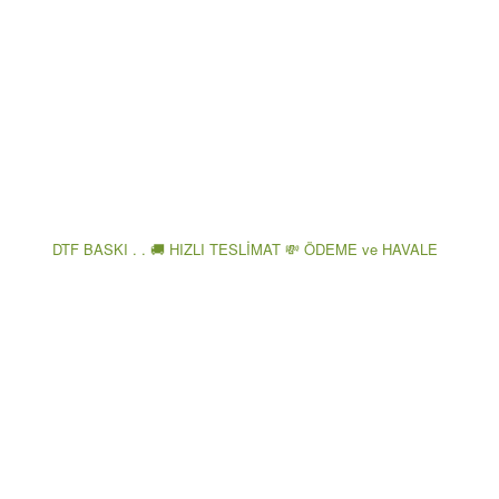
DTF BASKI . . 🚚 HIZLI TESLİMAT 💸 ÖDEME ve HAVALE