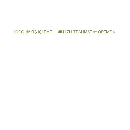
LOGO NAKIŞ İŞLEME . . 🚚 HIZLI TESLİMAT 💸 ÖDEME v