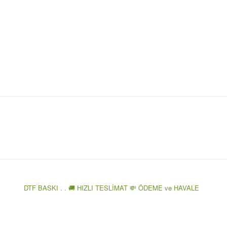
DTF BASKI . . 🚚 HIZLI TESLİMAT 💸 ÖDEME ve HAVALE