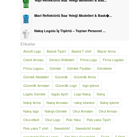
Yeşil Reflektörlü İkaz Yeleği Modelleri & Bas...
Mavi Reflektörlü İkaz Yeleği Modelleri & Bask�...
Nakış Logolu İş Tişörtü – Toptan Personel ...
Etiketler
Airsoft Logo
Baskılı Tişört
Baskılı T shirt
Blazer Arma
Ceket Arması
Denizci Rütbeleri
Firma Logo
Firma Logoları
Firma Logosu
Gömlek
Gömlek Fiyatları
Gömlekler
Gömlek Modelleri
Güvenlik
Güvenlik Arma
Güvenlik Armaları
Güvenlik Logo
logo işleme
Logolu Gömlek
logolu tişört
Logo Nakış
Nakış
Nakış Arma
Nakış Armaları
nakış istanbul
Nakış işleme
Nakış logo
Nakışlı Gömlek
Okul Armaları
Okul Arması
Okul etiket
Okul Logo
Polo Yaka
Polo yaka Tişört
Polo yaka T shirt
Sweatshirt
Sweatshirt imalat
sweatshirt Şirket Logolu
Sıfır Yaka Sweatshirt
Tişört
T Shirt