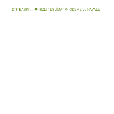
DTF BASKI . . 🚚 HIZLI TESLİMAT 💸 ÖDEME ve HAVALE