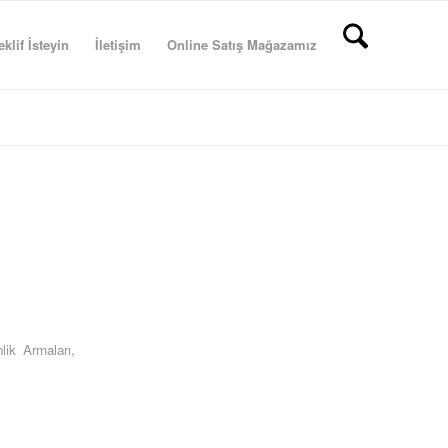
eklif İsteyin
İletişim
Online Satış Mağazamız
lik Armaları
,