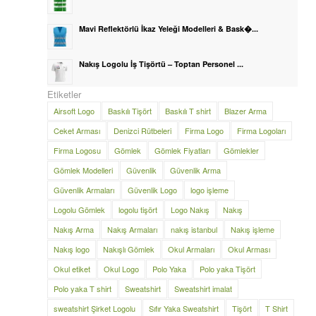
Mavi Reflektörlü İkaz Yeleği Modelleri & Bask�...
Nakış Logolu İş Tişörtü – Toptan Personel ...
Etiketler
Airsoft Logo
Baskılı Tişört
Baskılı T shirt
Blazer Arma
Ceket Arması
Denizci Rütbeleri
Firma Logo
Firma Logoları
Firma Logosu
Gömlek
Gömlek Fiyatları
Gömlekler
Gömlek Modelleri
Güvenlik
Güvenlik Arma
Güvenlik Armaları
Güvenlik Logo
logo işleme
Logolu Gömlek
logolu tişört
Logo Nakış
Nakış
Nakış Arma
Nakış Armaları
nakış istanbul
Nakış işleme
Nakış logo
Nakışlı Gömlek
Okul Armaları
Okul Arması
Okul etiket
Okul Logo
Polo Yaka
Polo yaka Tişört
Polo yaka T shirt
Sweatshirt
Sweatshirt imalat
sweatshirt Şirket Logolu
Sıfır Yaka Sweatshirt
Tişört
T Shirt