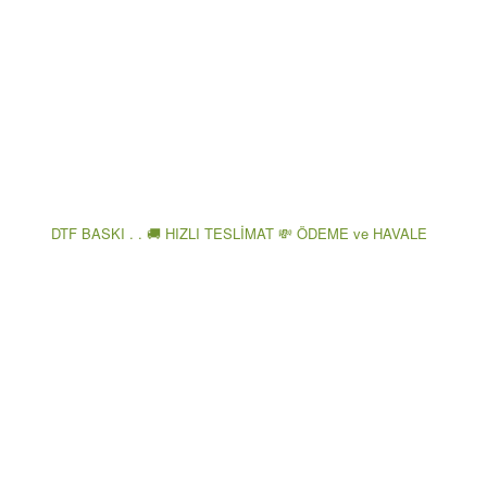
DTF BASKI . . 🚚 HIZLI TESLİMAT 💸 ÖDEME ve HAVALE