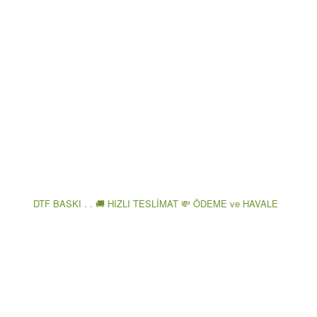
DTF BASKI . . 🚚 HIZLI TESLİMAT 💸 ÖDEME ve HAVALE