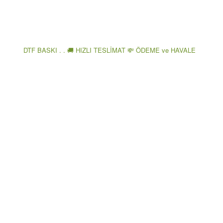
DTF BASKI . . 🚚 HIZLI TESLİMAT 💸 ÖDEME ve HAVALE