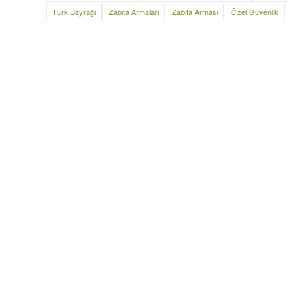
Türk Bayrağı
Zabıta Armaları
Zabıta Arması
Özel Güvenlik