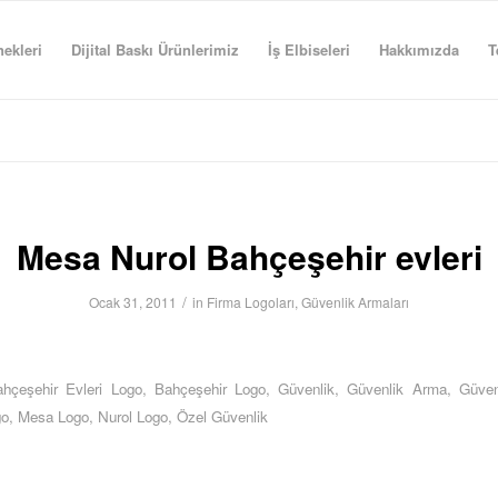
ekleri
Dijital Baskı Ürünlerimiz
İş Elbiseleri
Hakkımızda
T
Mesa Nurol Bahçeşehir evleri
/
Ocak 31, 2011
in
Firma Logoları
,
Güvenlik Armaları
hçeşehir Evleri Logo
,
Bahçeşehir Logo
,
Güvenlik
,
Güvenlik Arma
,
Güven
go
,
Mesa Logo
,
Nurol Logo
,
Özel Güvenlik