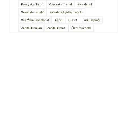
Polo yaka Tişört
Polo yaka T shirt
Sweatshirt
Sweatshirt imalat
sweatshirt Şirket Logolu
Sıfır Yaka Sweatshirt
Tişört
T Shirt
Türk Bayrağı
Zabıta Armaları
Zabıta Arması
Özel Güvenlik