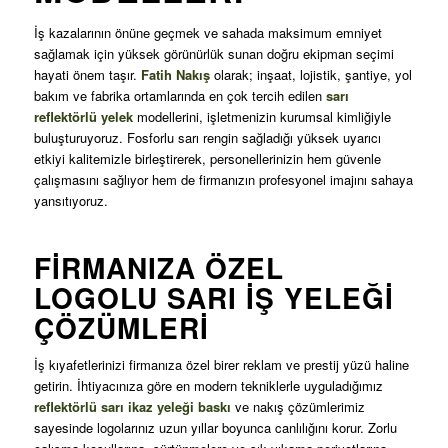
İş kazalarının önüne geçmek ve sahada maksimum emniyet
sağlamak için yüksek görünürlük sunan doğru ekipman seçimi
hayati önem taşır.
Fatih Nakış
olarak; inşaat, lojistik, şantiye, yol
bakım ve fabrika ortamlarında en çok tercih edilen
sarı
reflektörlü yelek
modellerini, işletmenizin kurumsal kimliğiyle
buluşturuyoruz
. Fosforlu sarı rengin sağladığı yüksek uyarıcı
etkiyi kalitemizle birleştirerek, personellerinizin hem güvenle
çalışmasını sağlıyor hem de firmanızın profesyonel imajını sahaya
yansıtıyoruz
.
FIRMANIZA ÖZEL
LOGOLU SARI İŞ YELEĞI
ÇÖZÜMLERI
İş kıyafetlerinizi firmanıza özel birer reklam ve prestij yüzü haline
getirin. İhtiyacınıza göre en modern tekniklerle uyguladığımız
reflektörlü sarı ikaz yeleği baskı
ve nakış çözümlerimiz
sayesinde logolarınız uzun yıllar boyunca canlılığını korur
. Zorlu