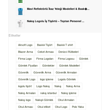
Mavi Reflektörlü İkaz Yeleği Modelleri & Bask�...
Nakış Logolu İş Tişörtü – Toptan Personel ...
Etiketler
Airsoft Logo
Baskılı Tişört
Baskılı T shirt
Blazer Arma
Ceket Arması
Denizci Rütbeleri
Firma Logo
Firma Logoları
Firma Logosu
Gömlek
Gömlek Fiyatları
Gömlekler
Gömlek Modelleri
Güvenlik
Güvenlik Arma
Güvenlik Armaları
Güvenlik Logo
logo işleme
Logolu Gömlek
logolu tişört
Logo Nakış
Nakış
Nakış Arma
Nakış Armaları
nakış istanbul
Nakış işleme
Nakış logo
Nakışlı Gömlek
Okul Armaları
Okul Arması
Okul etiket
Okul Logo
Polo Yaka