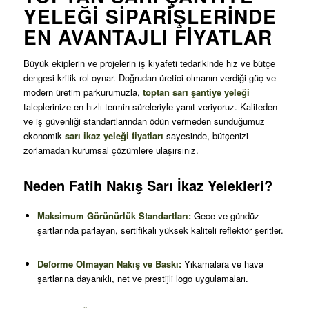
YELEĞI SIPARIŞLERINDE
EN AVANTAJLI FIYATLAR
Büyük ekiplerin ve projelerin iş kıyafeti tedarikinde hız ve bütçe
dengesi kritik rol oynar. Doğrudan üretici olmanın verdiği güç ve
modern üretim parkurumuzla,
toptan sarı şantiye yeleği
taleplerinize en hızlı termin süreleriyle yanıt veriyoruz
. Kaliteden
ve iş güvenliği standartlarından ödün vermeden sunduğumuz
ekonomik
sarı ikaz yeleği fiyatları
sayesinde, bütçenizi
zorlamadan kurumsal çözümlere ulaşırsınız
.
Neden Fatih Nakış Sarı İkaz Yelekleri?
Maksimum Görünürlük Standartları:
Gece ve gündüz
şartlarında parlayan, sertifikalı yüksek kaliteli reflektör şeritler
.
Deforme Olmayan Nakış ve Baskı:
Yıkamalara ve hava
şartlarına dayanıklı, net ve prestijli logo uygulamaları
.