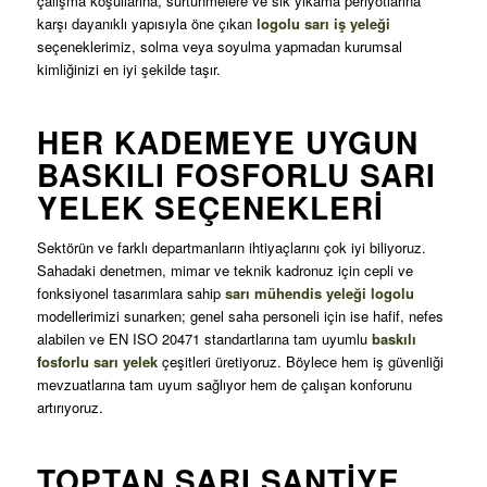
çalışma koşullarına, sürtünmelere ve sık yıkama periyotlarına
karşı dayanıklı yapısıyla öne çıkan
logolu sarı iş yeleği
seçeneklerimiz, solma veya soyulma yapmadan kurumsal
kimliğinizi en iyi şekilde taşır
.
HER KADEMEYE UYGUN
BASKILI FOSFORLU SARI
YELEK SEÇENEKLERI
Sektörün ve farklı departmanların ihtiyaçlarını çok iyi biliyoruz.
Sahadaki denetmen, mimar ve teknik kadronuz için cepli ve
fonksiyonel tasarımlara sahip
sarı mühendis yeleği logolu
modellerimizi sunarken; genel saha personeli için ise hafif, nefes
alabilen ve EN ISO 20471 standartlarına tam uyumlu
baskılı
fosforlu sarı yelek
çeşitleri üretiyoruz
. Böylece hem iş güvenliği
mevzuatlarına tam uyum sağlıyor hem de çalışan konforunu
artırıyoruz
.
TOPTAN SARI ŞANTIYE