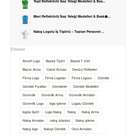
Yeşil Reflektörlü İkaz Yeleği Modelleri & Bas...
Mavi Reflektörlü İkaz Yeleği Modelleri & Bask�...
Nakış Logolu İş Tişörtü – Toptan Personel ...
Etiketler
Airsoft Logo
Baskılı Tişört
Baskılı T shirt
Blazer Arma
Ceket Arması
Denizci Rütbeleri
Firma Logo
Firma Logoları
Firma Logosu
Gömlek
Gömlek Fiyatları
Gömlekler
Gömlek Modelleri
Güvenlik
Güvenlik Arma
Güvenlik Armaları
Güvenlik Logo
logo işleme
Logolu Gömlek
logolu tişört
Logo Nakış
Nakış
Nakış Arma
Nakış Armaları
nakış istanbul
Nakış işleme
Nakış logo
Nakışlı Gömlek
Okul Armaları