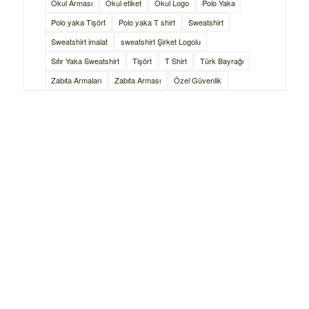
Okul Arması
Okul etiket
Okul Logo
Polo Yaka
Polo yaka Tişört
Polo yaka T shirt
Sweatshirt
Sweatshirt imalat
sweatshirt Şirket Logolu
Sıfır Yaka Sweatshirt
Tişört
T Shirt
Türk Bayrağı
Zabıta Armaları
Zabıta Arması
Özel Güvenlik