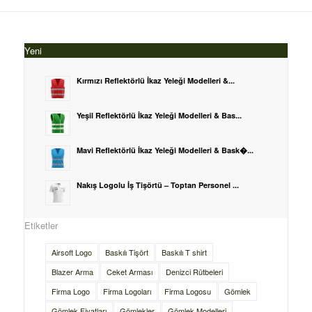
Yeni
Kırmızı Reflektörlü İkaz Yeleği Modelleri &...
Yeşil Reflektörlü İkaz Yeleği Modelleri & Bas...
Mavi Reflektörlü İkaz Yeleği Modelleri & Bask�...
Nakış Logolu İş Tişörtü – Toptan Personel ...
Etiketler
Airsoft Logo
Baskılı Tişört
Baskılı T shirt
Blazer Arma
Ceket Arması
Denizci Rütbeleri
Firma Logo
Firma Logoları
Firma Logosu
Gömlek
Gömlek Fiyatları
Gömlekler
Gömlek Modelleri