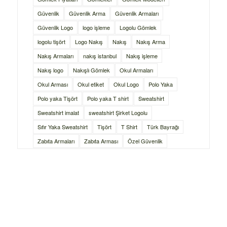
Güvenlik
Güvenlik Arma
Güvenlik Armaları
Güvenlik Logo
logo işleme
Logolu Gömlek
logolu tişört
Logo Nakış
Nakış
Nakış Arma
Nakış Armaları
nakış istanbul
Nakış işleme
Nakış logo
Nakışlı Gömlek
Okul Armaları
Okul Arması
Okul etiket
Okul Logo
Polo Yaka
Polo yaka Tişört
Polo yaka T shirt
Sweatshirt
Sweatshirt imalat
sweatshirt Şirket Logolu
Sıfır Yaka Sweatshirt
Tişört
T Shirt
Türk Bayrağı
Zabıta Armaları
Zabıta Arması
Özel Güvenlik