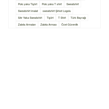
Polo yaka Tişört
Polo yaka T shirt
Sweatshirt
Sweatshirt imalat
sweatshirt Şirket Logolu
Sıfır Yaka Sweatshirt
Tişört
T Shirt
Türk Bayrağı
Zabıta Armaları
Zabıta Arması
Özel Güvenlik