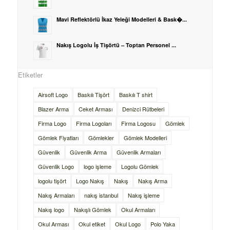
Mavi Reflektörlü İkaz Yeleği Modelleri & Bask�...
Nakış Logolu İş Tişörtü – Toptan Personel ...
Etiketler
Airsoft Logo
Baskılı Tişört
Baskılı T shirt
Blazer Arma
Ceket Arması
Denizci Rütbeleri
Firma Logo
Firma Logoları
Firma Logosu
Gömlek
Gömlek Fiyatları
Gömlekler
Gömlek Modelleri
Güvenlik
Güvenlik Arma
Güvenlik Armaları
Güvenlik Logo
logo işleme
Logolu Gömlek
logolu tişört
Logo Nakış
Nakış
Nakış Arma
Nakış Armaları
nakış istanbul
Nakış işleme
Nakış logo
Nakışlı Gömlek
Okul Armaları
Okul Arması
Okul etiket
Okul Logo
Polo Yaka