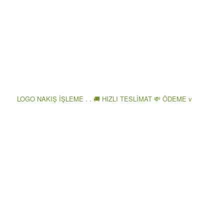
LOGO NAKIŞ İŞLEME . . 🚚 HIZLI TESLİMAT 💸 ÖDEME v