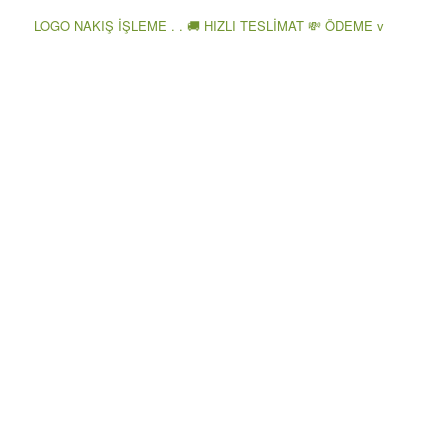
LOGO NAKIŞ İŞLEME . . 🚚 HIZLI TESLİMAT 💸 ÖDEME v