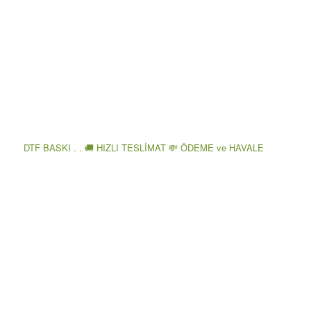
DTF BASKI . . 🚚 HIZLI TESLİMAT 💸 ÖDEME ve HAVALE