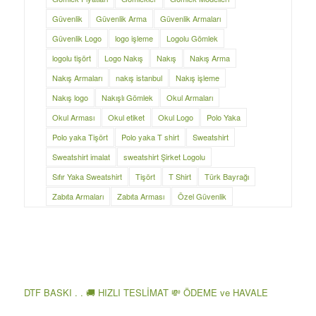
Güvenlik
Güvenlik Arma
Güvenlik Armaları
Güvenlik Logo
logo işleme
Logolu Gömlek
logolu tişört
Logo Nakış
Nakış
Nakış Arma
Nakış Armaları
nakış istanbul
Nakış işleme
Nakış logo
Nakışlı Gömlek
Okul Armaları
Okul Arması
Okul etiket
Okul Logo
Polo Yaka
Polo yaka Tişört
Polo yaka T shirt
Sweatshirt
Sweatshirt imalat
sweatshirt Şirket Logolu
Sıfır Yaka Sweatshirt
Tişört
T Shirt
Türk Bayrağı
Zabıta Armaları
Zabıta Arması
Özel Güvenlik
DTF BASKI . . 🚚 HIZLI TESLİMAT 💸 ÖDEME ve HAVALE