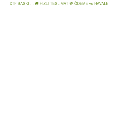
DTF BASKI . . 🚚 HIZLI TESLİMAT 💸 ÖDEME ve HAVALE