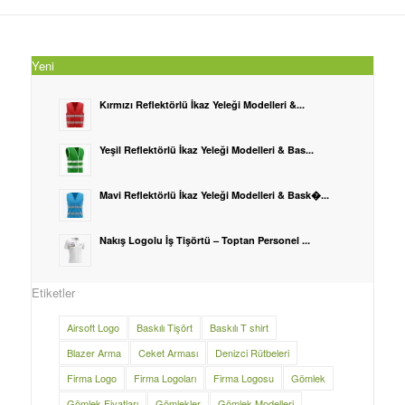
Yeni
Kırmızı Reflektörlü İkaz Yeleği Modelleri &...
Yeşil Reflektörlü İkaz Yeleği Modelleri & Bas...
Mavi Reflektörlü İkaz Yeleği Modelleri & Bask�...
Nakış Logolu İş Tişörtü – Toptan Personel ...
Etiketler
Airsoft Logo
Baskılı Tişört
Baskılı T shirt
Blazer Arma
Ceket Arması
Denizci Rütbeleri
Firma Logo
Firma Logoları
Firma Logosu
Gömlek
Gömlek Fiyatları
Gömlekler
Gömlek Modelleri