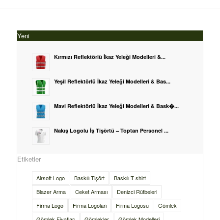
Yeni
Kırmızı Reflektörlü İkaz Yeleği Modelleri &...
Yeşil Reflektörlü İkaz Yeleği Modelleri & Bas...
Mavi Reflektörlü İkaz Yeleği Modelleri & Bask�...
Nakış Logolu İş Tişörtü – Toptan Personel ...
Etiketler
Airsoft Logo
Baskılı Tişört
Baskılı T shirt
Blazer Arma
Ceket Arması
Denizci Rütbeleri
Firma Logo
Firma Logoları
Firma Logosu
Gömlek
Gömlek Fiyatları
Gömlekler
Gömlek Modelleri