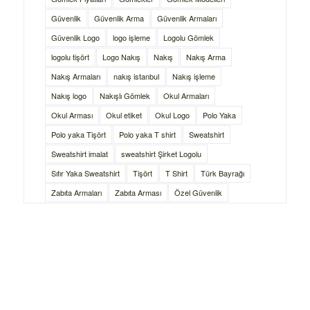
Güvenlik
Güvenlik Arma
Güvenlik Armaları
Güvenlik Logo
logo işleme
Logolu Gömlek
logolu tişört
Logo Nakış
Nakış
Nakış Arma
Nakış Armaları
nakış istanbul
Nakış işleme
Nakış logo
Nakışlı Gömlek
Okul Armaları
Okul Arması
Okul etiket
Okul Logo
Polo Yaka
Polo yaka Tişört
Polo yaka T shirt
Sweatshirt
Sweatshirt imalat
sweatshirt Şirket Logolu
Sıfır Yaka Sweatshirt
Tişört
T Shirt
Türk Bayrağı
Zabıta Armaları
Zabıta Arması
Özel Güvenlik