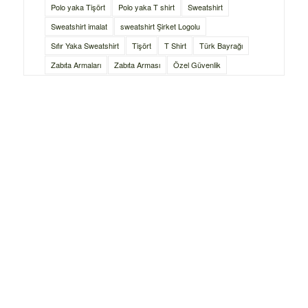
Polo yaka Tişört
Polo yaka T shirt
Sweatshirt
Sweatshirt imalat
sweatshirt Şirket Logolu
Sıfır Yaka Sweatshirt
Tişört
T Shirt
Türk Bayrağı
Zabıta Armaları
Zabıta Arması
Özel Güvenlik