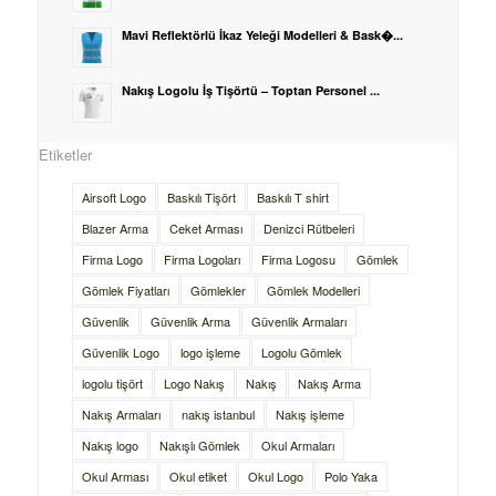
Mavi Reflektörlü İkaz Yeleği Modelleri & Bask�...
Nakış Logolu İş Tişörtü – Toptan Personel ...
Etiketler
Airsoft Logo
Baskılı Tişört
Baskılı T shirt
Blazer Arma
Ceket Arması
Denizci Rütbeleri
Firma Logo
Firma Logoları
Firma Logosu
Gömlek
Gömlek Fiyatları
Gömlekler
Gömlek Modelleri
Güvenlik
Güvenlik Arma
Güvenlik Armaları
Güvenlik Logo
logo işleme
Logolu Gömlek
logolu tişört
Logo Nakış
Nakış
Nakış Arma
Nakış Armaları
nakış istanbul
Nakış işleme
Nakış logo
Nakışlı Gömlek
Okul Armaları
Okul Arması
Okul etiket
Okul Logo
Polo Yaka