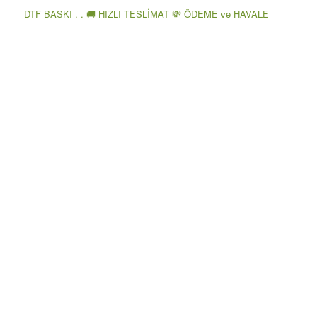
DTF BASKI . . 🚚 HIZLI TESLİMAT 💸 ÖDEME ve HAVALE