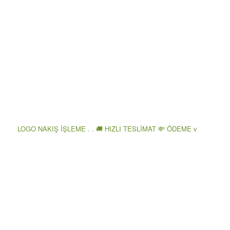
LOGO NAKIŞ İŞLEME . . 🚚 HIZLI TESLİMAT 💸 ÖDEME v