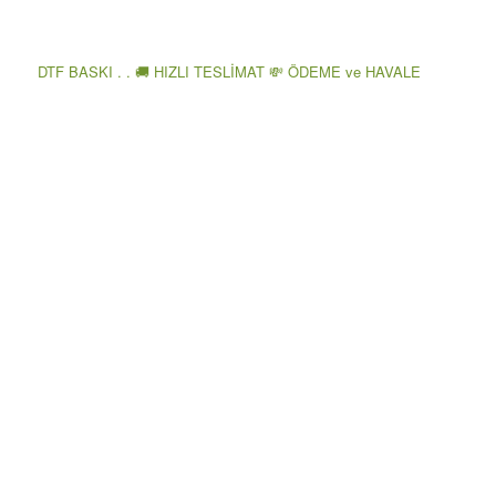
DTF BASKI . . 🚚 HIZLI TESLİMAT 💸 ÖDEME ve HAVALE