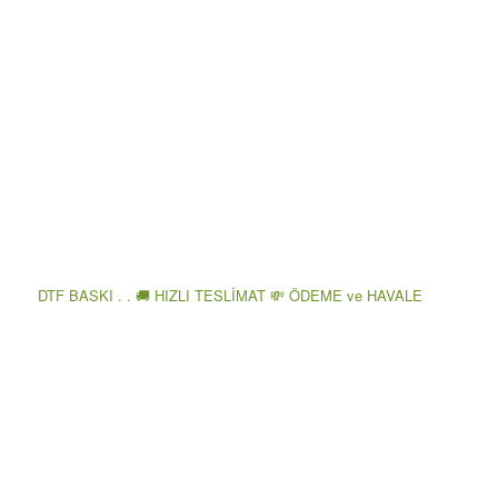
DTF BASKI . . 🚚 HIZLI TESLİMAT 💸 ÖDEME ve HAVALE