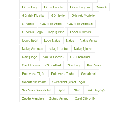
Firma Logo
Firma Logoları
Firma Logosu
Gömlek
Gömlek Fiyatları
Gömlekler
Gömlek Modelleri
Güvenlik
Güvenlik Arma
Güvenlik Armaları
Güvenlik Logo
logo işleme
Logolu Gömlek
logolu tişört
Logo Nakış
Nakış
Nakış Arma
Nakış Armaları
nakış istanbul
Nakış işleme
Nakış logo
Nakışlı Gömlek
Okul Armaları
Okul Arması
Okul etiket
Okul Logo
Polo Yaka
Polo yaka Tişört
Polo yaka T shirt
Sweatshirt
Sweatshirt imalat
sweatshirt Şirket Logolu
Sıfır Yaka Sweatshirt
Tişört
T Shirt
Türk Bayrağı
Zabıta Armaları
Zabıta Arması
Özel Güvenlik