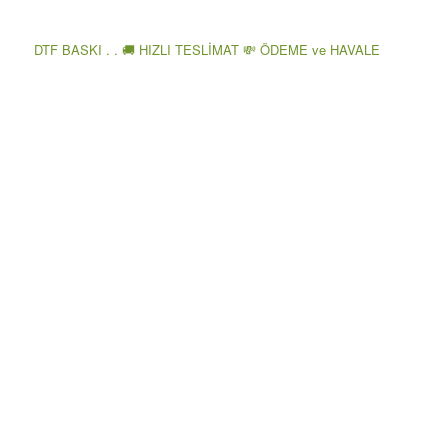
DTF BASKI . . 🚚 HIZLI TESLİMAT 💸 ÖDEME ve HAVALE