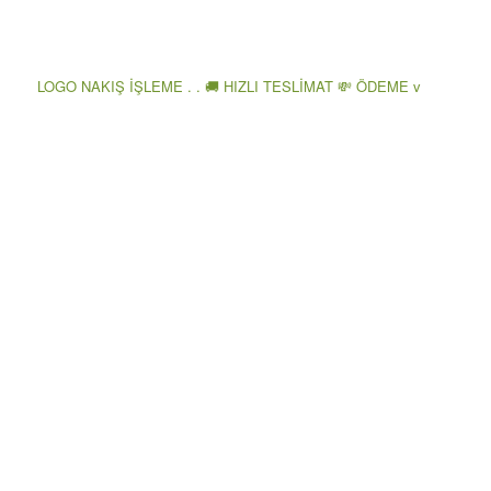
LOGO NAKIŞ İŞLEME . . 🚚 HIZLI TESLİMAT 💸 ÖDEME v