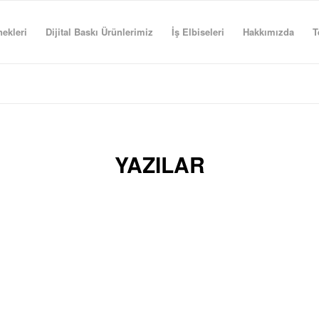
ekleri
Dijital Baskı Ürünlerimiz
İş Elbiseleri
Hakkımızda
T
YAZILAR