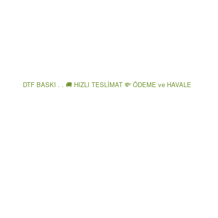
DTF BASKI . . 🚚 HIZLI TESLİMAT 💸 ÖDEME ve HAVALE