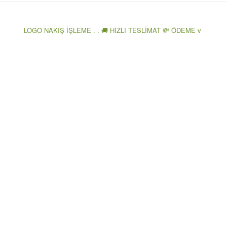
LOGO NAKIŞ İŞLEME . . 🚚 HIZLI TESLİMAT 💸 ÖDEME v