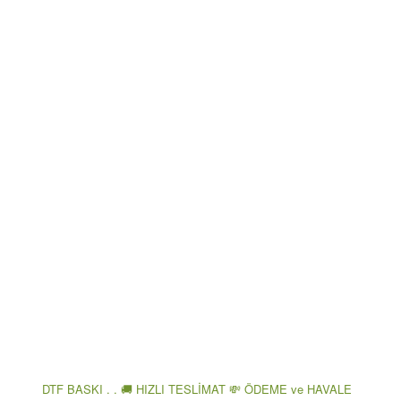
DTF BASKI . . 🚚 HIZLI TESLİMAT 💸 ÖDEME ve HAVALE