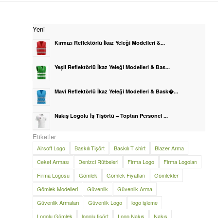
Yeni
Kırmızı Reflektörlü İkaz Yeleği Modelleri &...
Yeşil Reflektörlü İkaz Yeleği Modelleri & Bas...
Mavi Reflektörlü İkaz Yeleği Modelleri & Bask�...
Nakış Logolu İş Tişörtü – Toptan Personel ...
Etiketler
Airsoft Logo
Baskılı Tişört
Baskılı T shirt
Blazer Arma
Ceket Arması
Denizci Rütbeleri
Firma Logo
Firma Logoları
Firma Logosu
Gömlek
Gömlek Fiyatları
Gömlekler
Gömlek Modelleri
Güvenlik
Güvenlik Arma
Güvenlik Armaları
Güvenlik Logo
logo işleme
Logolu Gömlek
logolu tişört
Logo Nakış
Nakış