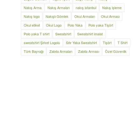
Nakış Arma
Nakış Armaları
nakış istanbul
Nakış işleme
Nakış logo
Nakışlı Gömlek
Okul Armaları
Okul Arması
Okul etiket
Okul Logo
Polo Yaka
Polo yaka Tişört
Polo yaka T shirt
Sweatshirt
Sweatshirt imalat
sweatshirt Şirket Logolu
Sıfır Yaka Sweatshirt
Tişört
T Shirt
Türk Bayrağı
Zabıta Armaları
Zabıta Arması
Özel Güvenlik