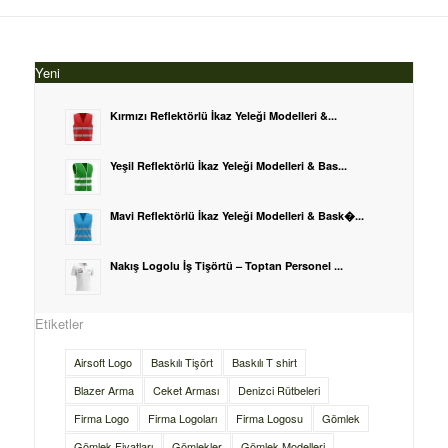
Yeni
Kırmızı Reflektörlü İkaz Yeleği Modelleri &...
Yeşil Reflektörlü İkaz Yeleği Modelleri & Bas...
Mavi Reflektörlü İkaz Yeleği Modelleri & Bask�...
Nakış Logolu İş Tişörtü – Toptan Personel ...
Etiketler
Airsoft Logo
Baskılı Tişört
Baskılı T shirt
Blazer Arma
Ceket Arması
Denizci Rütbeleri
Firma Logo
Firma Logoları
Firma Logosu
Gömlek
Gömlek Fiyatları
Gömlekler
Gömlek Modelleri