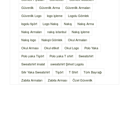
Güvenlik
Güvenlik Arma
Güvenlik Armaları
Güvenlik Logo
logo işleme
Logolu Gömlek
logolu tişört
Logo Nakış
Nakış
Nakış Arma
Nakış Armaları
nakış istanbul
Nakış işleme
Nakış logo
Nakışlı Gömlek
Okul Armaları
Okul Arması
Okul etiket
Okul Logo
Polo Yaka
Polo yaka Tişört
Polo yaka T shirt
Sweatshirt
Sweatshirt imalat
sweatshirt Şirket Logolu
Sıfır Yaka Sweatshirt
Tişört
T Shirt
Türk Bayrağı
Zabıta Armaları
Zabıta Arması
Özel Güvenlik