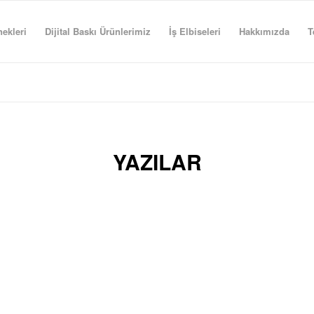
ekleri
Dijital Baskı Ürünlerimiz
İş Elbiseleri
Hakkımızda
T
YAZILAR