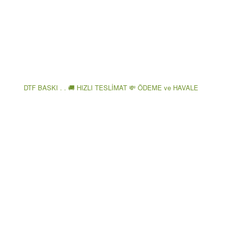
DTF BASKI . . 🚚 HIZLI TESLİMAT 💸 ÖDEME ve HAVALE