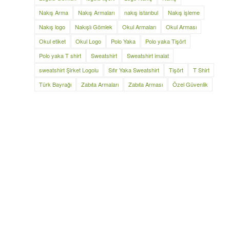
Nakış Arma
Nakış Armaları
nakış istanbul
Nakış işleme
Nakış logo
Nakışlı Gömlek
Okul Armaları
Okul Arması
Okul etiket
Okul Logo
Polo Yaka
Polo yaka Tişört
Polo yaka T shirt
Sweatshirt
Sweatshirt imalat
sweatshirt Şirket Logolu
Sıfır Yaka Sweatshirt
Tişört
T Shirt
Türk Bayrağı
Zabıta Armaları
Zabıta Arması
Özel Güvenlik