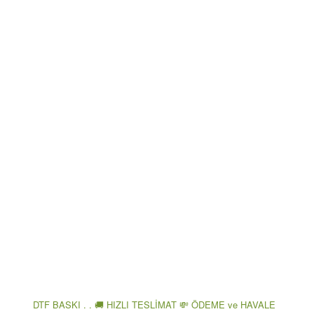
DTF BASKI . . 🚚 HIZLI TESLİMAT 💸 ÖDEME ve HAVALE