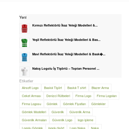
Yeni
Kırmızı Reflektörlü İkaz Yeleği Modelleri &...
Yeşil Reflektörlü İkaz Yeleği Modelleri & Bas...
Mavi Reflektörlü İkaz Yeleği Modelleri & Bask�...
Nakış Logolu İş Tişörtü – Toptan Personel ...
Etiketler
Airsoft Logo
Baskılı Tişört
Baskılı T shirt
Blazer Arma
Ceket Arması
Denizci Rütbeleri
Firma Logo
Firma Logoları
Firma Logosu
Gömlek
Gömlek Fiyatları
Gömlekler
Gömlek Modelleri
Güvenlik
Güvenlik Arma
Güvenlik Armaları
Güvenlik Logo
logo işleme
Logolu Gömlek
logolu tişört
Logo Nakış
Nakış