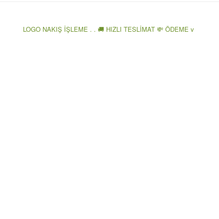
LOGO NAKIŞ İŞLEME . . 🚚 HIZLI TESLİMAT 💸 ÖDEME v