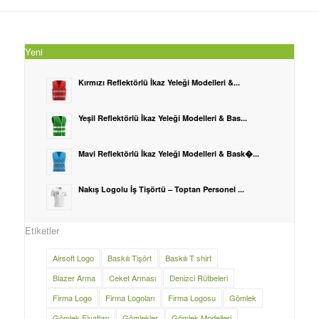
Yeni
Kırmızı Reflektörlü İkaz Yeleği Modelleri &...
Yeşil Reflektörlü İkaz Yeleği Modelleri & Bas...
Mavi Reflektörlü İkaz Yeleği Modelleri & Bask�...
Nakış Logolu İş Tişörtü – Toptan Personel ...
Etiketler
Airsoft Logo
Baskılı Tişört
Baskılı T shirt
Blazer Arma
Ceket Arması
Denizci Rütbeleri
Firma Logo
Firma Logoları
Firma Logosu
Gömlek
Gömlek Fiyatları
Gömlekler
Gömlek Modelleri