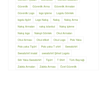
Güvenlik
Güvenlik Arma
Güvenlik Armaları
Güvenlik Logo
logo işleme
Logolu Gömlek
logolu tişört
Logo Nakış
Nakış
Nakış Arma
Nakış Armaları
nakış istanbul
Nakış işleme
Nakış logo
Nakışlı Gömlek
Okul Armaları
Okul Arması
Okul etiket
Okul Logo
Polo Yaka
Polo yaka Tişört
Polo yaka T shirt
Sweatshirt
Sweatshirt imalat
sweatshirt Şirket Logolu
Sıfır Yaka Sweatshirt
Tişört
T Shirt
Türk Bayrağı
Zabıta Armaları
Zabıta Arması
Özel Güvenlik