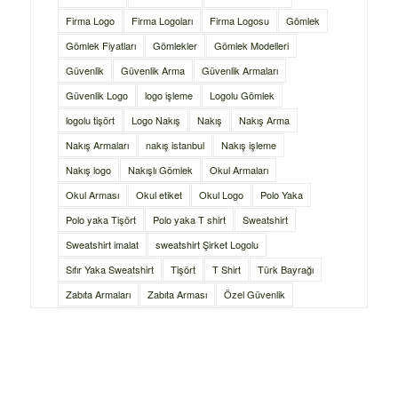
Firma Logo
Firma Logoları
Firma Logosu
Gömlek
Gömlek Fiyatları
Gömlekler
Gömlek Modelleri
Güvenlik
Güvenlik Arma
Güvenlik Armaları
Güvenlik Logo
logo işleme
Logolu Gömlek
logolu tişört
Logo Nakış
Nakış
Nakış Arma
Nakış Armaları
nakış istanbul
Nakış işleme
Nakış logo
Nakışlı Gömlek
Okul Armaları
Okul Arması
Okul etiket
Okul Logo
Polo Yaka
Polo yaka Tişört
Polo yaka T shirt
Sweatshirt
Sweatshirt imalat
sweatshirt Şirket Logolu
Sıfır Yaka Sweatshirt
Tişört
T Shirt
Türk Bayrağı
Zabıta Armaları
Zabıta Arması
Özel Güvenlik