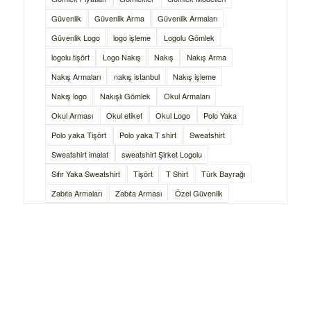
Güvenlik
Güvenlik Arma
Güvenlik Armaları
Güvenlik Logo
logo işleme
Logolu Gömlek
logolu tişört
Logo Nakış
Nakış
Nakış Arma
Nakış Armaları
nakış istanbul
Nakış işleme
Nakış logo
Nakışlı Gömlek
Okul Armaları
Okul Arması
Okul etiket
Okul Logo
Polo Yaka
Polo yaka Tişört
Polo yaka T shirt
Sweatshirt
Sweatshirt imalat
sweatshirt Şirket Logolu
Sıfır Yaka Sweatshirt
Tişört
T Shirt
Türk Bayrağı
Zabıta Armaları
Zabıta Arması
Özel Güvenlik