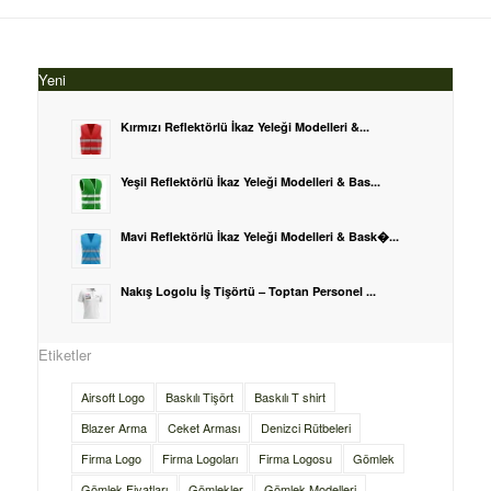
Yeni
Kırmızı Reflektörlü İkaz Yeleği Modelleri &...
Yeşil Reflektörlü İkaz Yeleği Modelleri & Bas...
Mavi Reflektörlü İkaz Yeleği Modelleri & Bask�...
Nakış Logolu İş Tişörtü – Toptan Personel ...
Etiketler
Airsoft Logo
Baskılı Tişört
Baskılı T shirt
Blazer Arma
Ceket Arması
Denizci Rütbeleri
Firma Logo
Firma Logoları
Firma Logosu
Gömlek
Gömlek Fiyatları
Gömlekler
Gömlek Modelleri