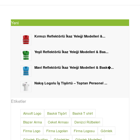
Yeni
Kırmızı Reflektörlü İkaz Yeleği Modelleri &...
Yeşil Reflektörlü İkaz Yeleği Modelleri & Bas...
Mavi Reflektörlü İkaz Yeleği Modelleri & Bask�...
Nakış Logolu İş Tişörtü – Toptan Personel ...
Etiketler
Airsoft Logo
Baskılı Tişört
Baskılı T shirt
Blazer Arma
Ceket Arması
Denizci Rütbeleri
Firma Logo
Firma Logoları
Firma Logosu
Gömlek
Gömlek Fiyatları
Gömlekler
Gömlek Modelleri