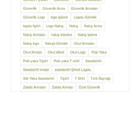
Güvenlik
Güvenlik Arma
Güvenlik Armaları
Güvenlik Logo
logo işleme
Logolu Gömlek
logolu tişört
Logo Nakış
Nakış
Nakış Arma
Nakış Armaları
nakış istanbul
Nakış işleme
Nakış logo
Nakışlı Gömlek
Okul Armaları
Okul Arması
Okul etiket
Okul Logo
Polo Yaka
Polo yaka Tişört
Polo yaka T shirt
Sweatshirt
Sweatshirt imalat
sweatshirt Şirket Logolu
Sıfır Yaka Sweatshirt
Tişört
T Shirt
Türk Bayrağı
Zabıta Armaları
Zabıta Arması
Özel Güvenlik