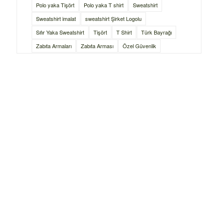
Polo yaka Tişört
Polo yaka T shirt
Sweatshirt
Sweatshirt imalat
sweatshirt Şirket Logolu
Sıfır Yaka Sweatshirt
Tişört
T Shirt
Türk Bayrağı
Zabıta Armaları
Zabıta Arması
Özel Güvenlik