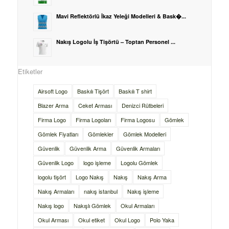
Mavi Reflektörlü İkaz Yeleği Modelleri & Bask�...
Nakış Logolu İş Tişörtü – Toptan Personel ...
Etiketler
Airsoft Logo
Baskılı Tişört
Baskılı T shirt
Blazer Arma
Ceket Arması
Denizci Rütbeleri
Firma Logo
Firma Logoları
Firma Logosu
Gömlek
Gömlek Fiyatları
Gömlekler
Gömlek Modelleri
Güvenlik
Güvenlik Arma
Güvenlik Armaları
Güvenlik Logo
logo işleme
Logolu Gömlek
logolu tişört
Logo Nakış
Nakış
Nakış Arma
Nakış Armaları
nakış istanbul
Nakış işleme
Nakış logo
Nakışlı Gömlek
Okul Armaları
Okul Arması
Okul etiket
Okul Logo
Polo Yaka