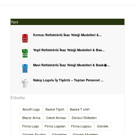
Yeni
Kırmızı Reflektörlü İkaz Yeleği Modelleri &...
Yeşil Reflektörlü İkaz Yeleği Modelleri & Bas...
Mavi Reflektörlü İkaz Yeleği Modelleri & Bask�...
Nakış Logolu İş Tişörtü – Toptan Personel ...
Etiketler
Airsoft Logo
Baskılı Tişört
Baskılı T shirt
Blazer Arma
Ceket Arması
Denizci Rütbeleri
Firma Logo
Firma Logoları
Firma Logosu
Gömlek
Gömlek Fiyatları
Gömlekler
Gömlek Modelleri