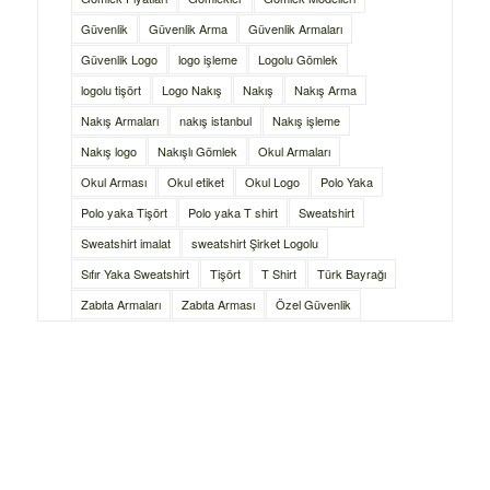
Güvenlik
Güvenlik Arma
Güvenlik Armaları
Güvenlik Logo
logo işleme
Logolu Gömlek
logolu tişört
Logo Nakış
Nakış
Nakış Arma
Nakış Armaları
nakış istanbul
Nakış işleme
Nakış logo
Nakışlı Gömlek
Okul Armaları
Okul Arması
Okul etiket
Okul Logo
Polo Yaka
Polo yaka Tişört
Polo yaka T shirt
Sweatshirt
Sweatshirt imalat
sweatshirt Şirket Logolu
Sıfır Yaka Sweatshirt
Tişört
T Shirt
Türk Bayrağı
Zabıta Armaları
Zabıta Arması
Özel Güvenlik