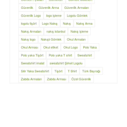
Güvenlik
Güvenlik Arma
Güvenlik Armaları
Güvenlik Logo
logo işleme
Logolu Gömlek
logolu tişört
Logo Nakış
Nakış
Nakış Arma
Nakış Armaları
nakış istanbul
Nakış işleme
Nakış logo
Nakışlı Gömlek
Okul Armaları
Okul Arması
Okul etiket
Okul Logo
Polo Yaka
Polo yaka Tişört
Polo yaka T shirt
Sweatshirt
Sweatshirt imalat
sweatshirt Şirket Logolu
Sıfır Yaka Sweatshirt
Tişört
T Shirt
Türk Bayrağı
Zabıta Armaları
Zabıta Arması
Özel Güvenlik