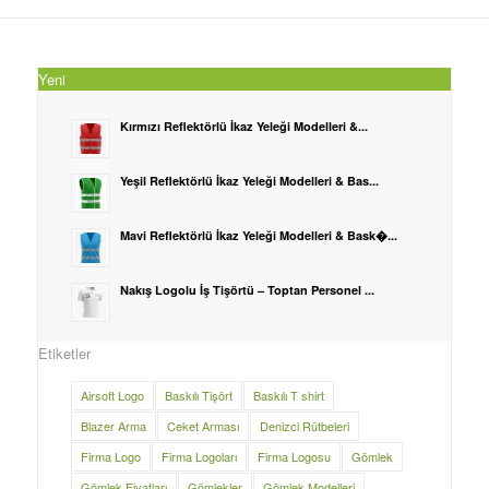
Yeni
Kırmızı Reflektörlü İkaz Yeleği Modelleri &...
Yeşil Reflektörlü İkaz Yeleği Modelleri & Bas...
Mavi Reflektörlü İkaz Yeleği Modelleri & Bask�...
Nakış Logolu İş Tişörtü – Toptan Personel ...
Etiketler
Airsoft Logo
Baskılı Tişört
Baskılı T shirt
Blazer Arma
Ceket Arması
Denizci Rütbeleri
Firma Logo
Firma Logoları
Firma Logosu
Gömlek
Gömlek Fiyatları
Gömlekler
Gömlek Modelleri