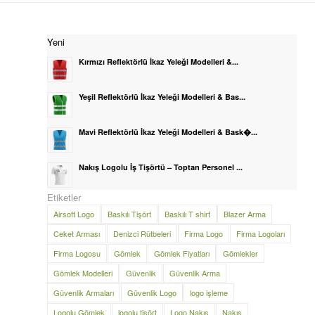
Yeni
Kırmızı Reflektörlü İkaz Yeleği Modelleri &...
Yeşil Reflektörlü İkaz Yeleği Modelleri & Bas...
Mavi Reflektörlü İkaz Yeleği Modelleri & Bask�...
Nakış Logolu İş Tişörtü – Toptan Personel ...
Etiketler
Airsoft Logo
Baskılı Tişört
Baskılı T shirt
Blazer Arma
Ceket Arması
Denizci Rütbeleri
Firma Logo
Firma Logoları
Firma Logosu
Gömlek
Gömlek Fiyatları
Gömlekler
Gömlek Modelleri
Güvenlik
Güvenlik Arma
Güvenlik Armaları
Güvenlik Logo
logo işleme
Logolu Gömlek
logolu tişört
Logo Nakış
Nakış