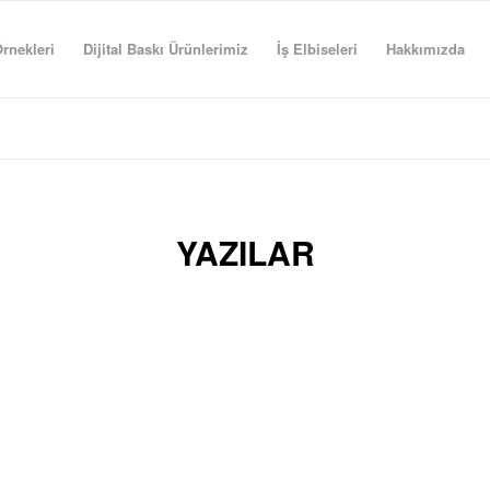
rnekleri
Dijital Baskı Ürünlerimiz
İş Elbiseleri
Hakkımızda
YAZILAR