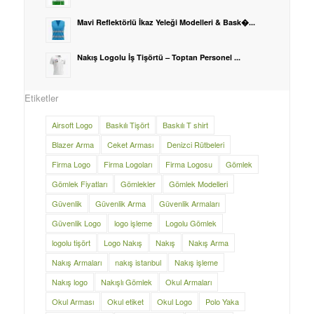
Mavi Reflektörlü İkaz Yeleği Modelleri & Bask�...
Nakış Logolu İş Tişörtü – Toptan Personel ...
Etiketler
Airsoft Logo
Baskılı Tişört
Baskılı T shirt
Blazer Arma
Ceket Arması
Denizci Rütbeleri
Firma Logo
Firma Logoları
Firma Logosu
Gömlek
Gömlek Fiyatları
Gömlekler
Gömlek Modelleri
Güvenlik
Güvenlik Arma
Güvenlik Armaları
Güvenlik Logo
logo işleme
Logolu Gömlek
logolu tişört
Logo Nakış
Nakış
Nakış Arma
Nakış Armaları
nakış istanbul
Nakış işleme
Nakış logo
Nakışlı Gömlek
Okul Armaları
Okul Arması
Okul etiket
Okul Logo
Polo Yaka