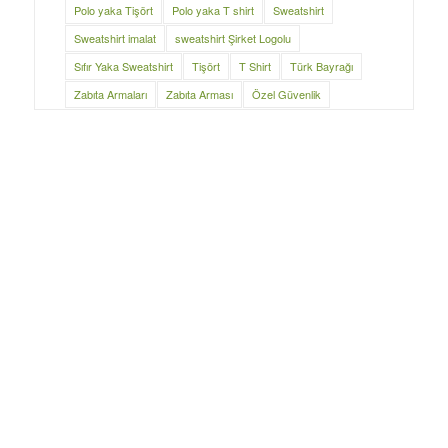
Polo yaka Tişört
Polo yaka T shirt
Sweatshirt
Sweatshirt imalat
sweatshirt Şirket Logolu
Sıfır Yaka Sweatshirt
Tişört
T Shirt
Türk Bayrağı
Zabıta Armaları
Zabıta Arması
Özel Güvenlik