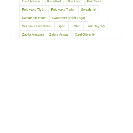
Okul Arması
Okul etiket
Okul Logo
Polo Yaka
Polo yaka Tişört
Polo yaka T shirt
Sweatshirt
Sweatshirt imalat
sweatshirt Şirket Logolu
Sıfır Yaka Sweatshirt
Tişört
T Shirt
Türk Bayrağı
Zabıta Armaları
Zabıta Arması
Özel Güvenlik