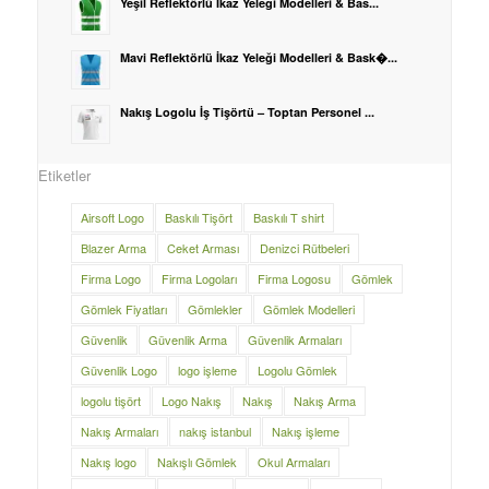
Yeşil Reflektörlü İkaz Yeleği Modelleri & Bas...
Mavi Reflektörlü İkaz Yeleği Modelleri & Bask�...
Nakış Logolu İş Tişörtü – Toptan Personel ...
Etiketler
Airsoft Logo
Baskılı Tişört
Baskılı T shirt
Blazer Arma
Ceket Arması
Denizci Rütbeleri
Firma Logo
Firma Logoları
Firma Logosu
Gömlek
Gömlek Fiyatları
Gömlekler
Gömlek Modelleri
Güvenlik
Güvenlik Arma
Güvenlik Armaları
Güvenlik Logo
logo işleme
Logolu Gömlek
logolu tişört
Logo Nakış
Nakış
Nakış Arma
Nakış Armaları
nakış istanbul
Nakış işleme
Nakış logo
Nakışlı Gömlek
Okul Armaları