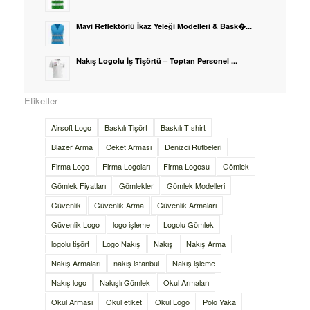
Mavi Reflektörlü İkaz Yeleği Modelleri & Bask�...
Nakış Logolu İş Tişörtü – Toptan Personel ...
Etiketler
Airsoft Logo
Baskılı Tişört
Baskılı T shirt
Blazer Arma
Ceket Arması
Denizci Rütbeleri
Firma Logo
Firma Logoları
Firma Logosu
Gömlek
Gömlek Fiyatları
Gömlekler
Gömlek Modelleri
Güvenlik
Güvenlik Arma
Güvenlik Armaları
Güvenlik Logo
logo işleme
Logolu Gömlek
logolu tişört
Logo Nakış
Nakış
Nakış Arma
Nakış Armaları
nakış istanbul
Nakış işleme
Nakış logo
Nakışlı Gömlek
Okul Armaları
Okul Arması
Okul etiket
Okul Logo
Polo Yaka