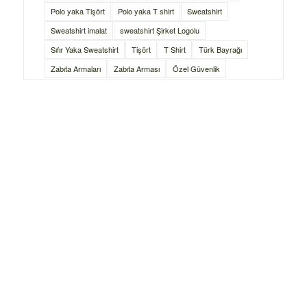
Polo yaka Tişört
Polo yaka T shirt
Sweatshirt
Sweatshirt imalat
sweatshirt Şirket Logolu
Sıfır Yaka Sweatshirt
Tişört
T Shirt
Türk Bayrağı
Zabıta Armaları
Zabıta Arması
Özel Güvenlik