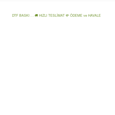
DTF BASKI . . 🚚 HIZLI TESLİMAT 💸 ÖDEME ve HAVALE