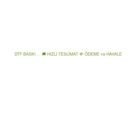
DTF BASKI . . 🚚 HIZLI TESLİMAT 💸 ÖDEME ve HAVALE