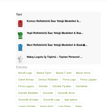
Yeni
Kırmızı Reflektörlü İkaz Yeleği Modelleri &...
Yeşil Reflektörlü İkaz Yeleği Modelleri & Bas...
Mavi Reflektörlü İkaz Yeleği Modelleri & Bask�...
Nakış Logolu İş Tişörtü – Toptan Personel ...
Etiketler
Airsoft Logo
Baskılı Tişört
Baskılı T shirt
Blazer Arma
Ceket Arması
Denizci Rütbeleri
Firma Logo
Firma Logoları
Firma Logosu
Gömlek
Gömlek Fiyatları
Gömlekler
Gömlek Modelleri
Güvenlik
Güvenlik Arma
Güvenlik Armaları
Güvenlik Logo
logo işleme
Logolu Gömlek
logolu tişört
Logo Nakış
Nakış