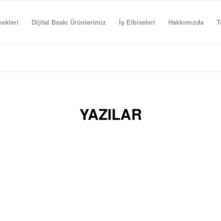
ekleri
Dijital Baskı Ürünlerimiz
İş Elbiseleri
Hakkımızda
T
YAZILAR