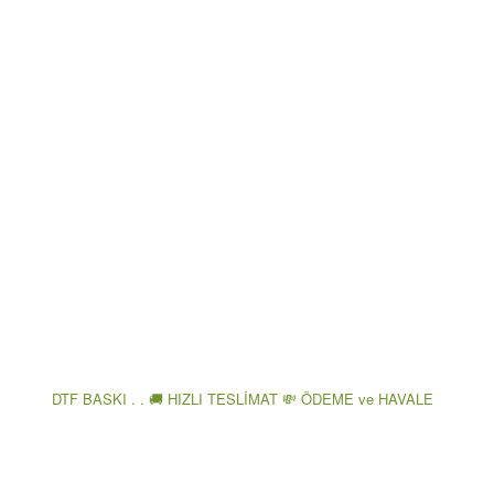
DTF BASKI . . 🚚 HIZLI TESLİMAT 💸 ÖDEME ve HAVALE