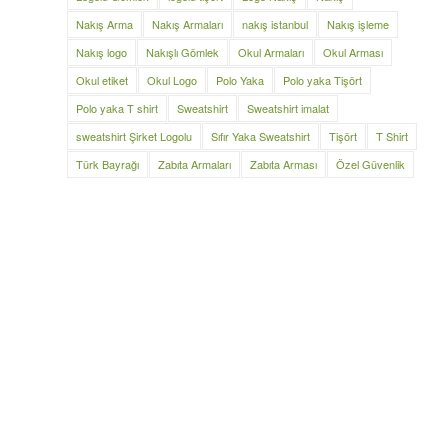
Nakış Arma
Nakış Armaları
nakış istanbul
Nakış işleme
Nakış logo
Nakışlı Gömlek
Okul Armaları
Okul Arması
Okul etiket
Okul Logo
Polo Yaka
Polo yaka Tişört
Polo yaka T shirt
Sweatshirt
Sweatshirt imalat
sweatshirt Şirket Logolu
Sıfır Yaka Sweatshirt
Tişört
T Shirt
Türk Bayrağı
Zabıta Armaları
Zabıta Arması
Özel Güvenlik