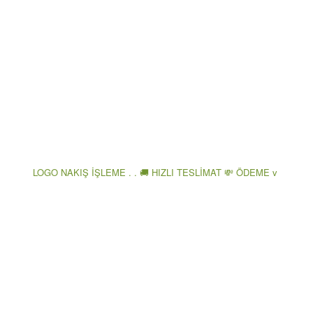
LOGO NAKIŞ İŞLEME . . 🚚 HIZLI TESLİMAT 💸 ÖDEME v