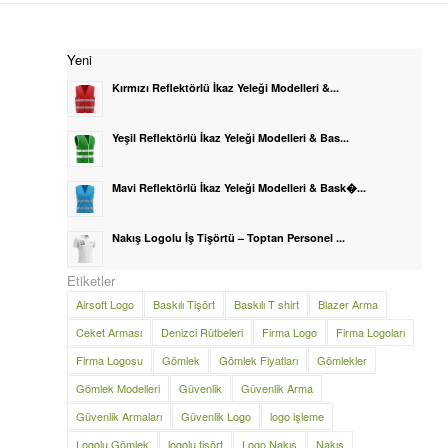
Yeni
Kırmızı Reflektörlü İkaz Yeleği Modelleri &...
Yeşil Reflektörlü İkaz Yeleği Modelleri & Bas...
Mavi Reflektörlü İkaz Yeleği Modelleri & Bask�...
Nakış Logolu İş Tişörtü – Toptan Personel ...
Etiketler
Airsoft Logo
Baskılı Tişört
Baskılı T shirt
Blazer Arma
Ceket Arması
Denizci Rütbeleri
Firma Logo
Firma Logoları
Firma Logosu
Gömlek
Gömlek Fiyatları
Gömlekler
Gömlek Modelleri
Güvenlik
Güvenlik Arma
Güvenlik Armaları
Güvenlik Logo
logo işleme
Logolu Gömlek
logolu tişört
Logo Nakış
Nakış