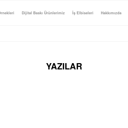
rnekleri
Dijital Baskı Ürünlerimiz
İş Elbiseleri
Hakkımızda
YAZILAR