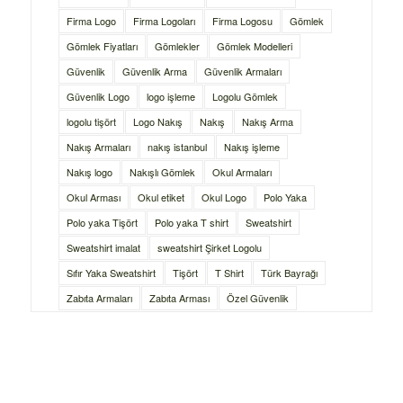
Firma Logo
Firma Logoları
Firma Logosu
Gömlek
Gömlek Fiyatları
Gömlekler
Gömlek Modelleri
Güvenlik
Güvenlik Arma
Güvenlik Armaları
Güvenlik Logo
logo işleme
Logolu Gömlek
logolu tişört
Logo Nakış
Nakış
Nakış Arma
Nakış Armaları
nakış istanbul
Nakış işleme
Nakış logo
Nakışlı Gömlek
Okul Armaları
Okul Arması
Okul etiket
Okul Logo
Polo Yaka
Polo yaka Tişört
Polo yaka T shirt
Sweatshirt
Sweatshirt imalat
sweatshirt Şirket Logolu
Sıfır Yaka Sweatshirt
Tişört
T Shirt
Türk Bayrağı
Zabıta Armaları
Zabıta Arması
Özel Güvenlik