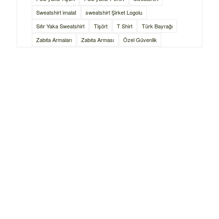
Sweatshirt imalat
sweatshirt Şirket Logolu
Sıfır Yaka Sweatshirt
Tişört
T Shirt
Türk Bayrağı
Zabıta Armaları
Zabıta Arması
Özel Güvenlik