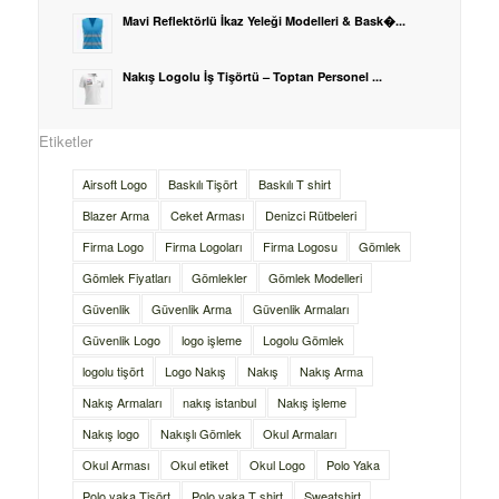
Mavi Reflektörlü İkaz Yeleği Modelleri & Bask�...
Nakış Logolu İş Tişörtü – Toptan Personel ...
Etiketler
Airsoft Logo
Baskılı Tişört
Baskılı T shirt
Blazer Arma
Ceket Arması
Denizci Rütbeleri
Firma Logo
Firma Logoları
Firma Logosu
Gömlek
Gömlek Fiyatları
Gömlekler
Gömlek Modelleri
Güvenlik
Güvenlik Arma
Güvenlik Armaları
Güvenlik Logo
logo işleme
Logolu Gömlek
logolu tişört
Logo Nakış
Nakış
Nakış Arma
Nakış Armaları
nakış istanbul
Nakış işleme
Nakış logo
Nakışlı Gömlek
Okul Armaları
Okul Arması
Okul etiket
Okul Logo
Polo Yaka
Polo yaka Tişört
Polo yaka T shirt
Sweatshirt