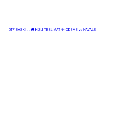
DTF BASKI . . 🚚 HIZLI TESLİMAT 💸 ÖDEME ve HAVALE