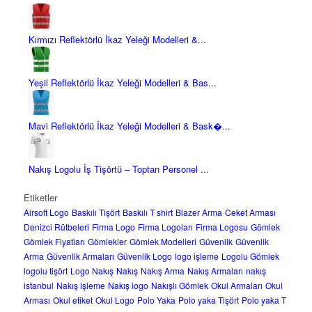
Kırmızı Reflektörlü İkaz Yeleği Modelleri &...
Yeşil Reflektörlü İkaz Yeleği Modelleri & Bas...
Mavi Reflektörlü İkaz Yeleği Modelleri & Bask�...
Nakış Logolu İş Tişörtü – Toptan Personel ...
Etiketler
Airsoft Logo
Baskılı Tişört
Baskılı T shirt
Blazer Arma
Ceket Arması
Denizci Rütbeleri
Firma Logo
Firma Logoları
Firma Logosu
Gömlek
Gömlek Fiyatları
Gömlekler
Gömlek Modelleri
Güvenlik
Güvenlik
Arma
Güvenlik Armaları
Güvenlik Logo
logo işleme
Logolu Gömlek
logolu tişört
Logo Nakış
Nakış
Nakış Arma
Nakış Armaları
nakış
istanbul
Nakış işleme
Nakış logo
Nakışlı Gömlek
Okul Armaları
Okul
Arması
Okul etiket
Okul Logo
Polo Yaka
Polo yaka Tişört
Polo yaka T