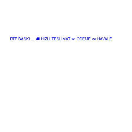
DTF BASKI . . 🚚 HIZLI TESLİMAT 💸 ÖDEME ve HAVALE