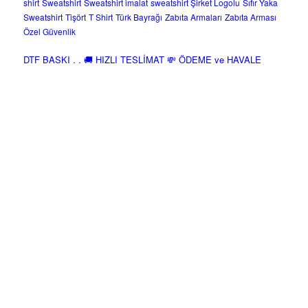
shirt
Sweatshirt
Sweatshirt imalat
sweatshirt Şirket Logolu
Sıfır Yaka
Sweatshirt
Tişört
T Shirt
Türk Bayrağı
Zabıta Armaları
Zabıta Arması
Özel Güvenlik
DTF BASKI . . 🚚 HIZLI TESLİMAT 💸 ÖDEME ve HAVALE