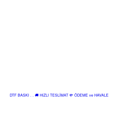
DTF BASKI . . 🚚 HIZLI TESLİMAT 💸 ÖDEME ve HAVALE