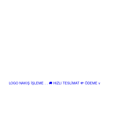
LOGO NAKIŞ İŞLEME . . 🚚 HIZLI TESLİMAT 💸 ÖDEME v