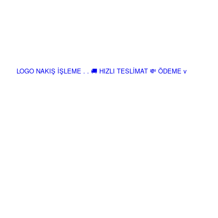
LOGO NAKIŞ İŞLEME . . 🚚 HIZLI TESLİMAT 💸 ÖDEME v