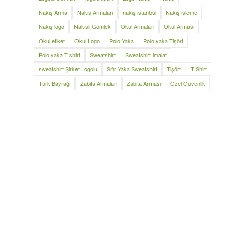
Nakış Arma
Nakış Armaları
nakış istanbul
Nakış işleme
Nakış logo
Nakışlı Gömlek
Okul Armaları
Okul Arması
Okul etiket
Okul Logo
Polo Yaka
Polo yaka Tişört
Polo yaka T shirt
Sweatshirt
Sweatshirt imalat
sweatshirt Şirket Logolu
Sıfır Yaka Sweatshirt
Tişört
T Shirt
Türk Bayrağı
Zabıta Armaları
Zabıta Arması
Özel Güvenlik