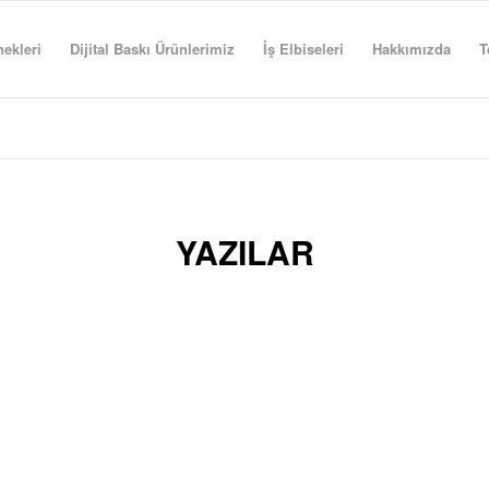
ekleri
Dijital Baskı Ürünlerimiz
İş Elbiseleri
Hakkımızda
T
YAZILAR