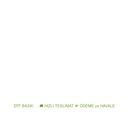
DTF BASKI . . 🚚 HIZLI TESLİMAT 💸 ÖDEME ve HAVALE