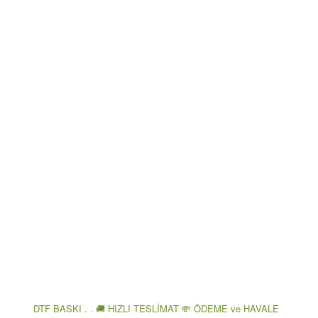
DTF BASKI . . 🚚 HIZLI TESLİMAT 💸 ÖDEME ve HAVALE