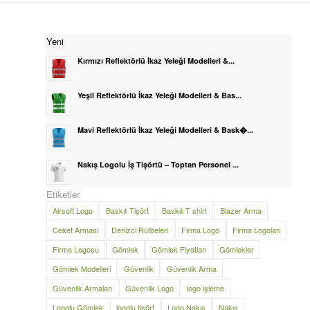
Yeni
Kırmızı Reflektörlü İkaz Yeleği Modelleri &...
Yeşil Reflektörlü İkaz Yeleği Modelleri & Bas...
Mavi Reflektörlü İkaz Yeleği Modelleri & Bask�...
Nakış Logolu İş Tişörtü – Toptan Personel ...
Etiketler
Airsoft Logo
Baskılı Tişört
Baskılı T shirt
Blazer Arma
Ceket Arması
Denizci Rütbeleri
Firma Logo
Firma Logoları
Firma Logosu
Gömlek
Gömlek Fiyatları
Gömlekler
Gömlek Modelleri
Güvenlik
Güvenlik Arma
Güvenlik Armaları
Güvenlik Logo
logo işleme
Logolu Gömlek
logolu tişört
Logo Nakış
Nakış