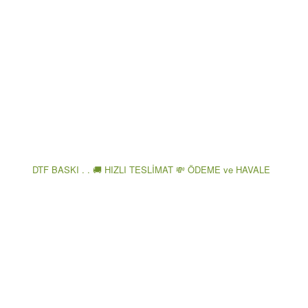
DTF BASKI . . 🚚 HIZLI TESLİMAT 💸 ÖDEME ve HAVALE