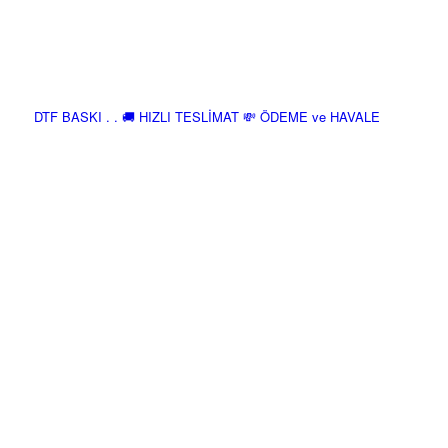
DTF BASKI . . 🚚 HIZLI TESLİMAT 💸 ÖDEME ve HAVALE