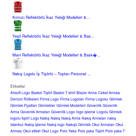
Kırmızı Reflektörlü İkaz Yeleği Modelleri &...
Yeşil Reflektörlü İkaz Yeleği Modelleri & Bas...
Mavi Reflektörlü İkaz Yeleği Modelleri & Bask�...
Nakış Logolu İş Tişörtü – Toptan Personel ...
Etiketler
Airsoft Logo
Baskılı Tişört
Baskılı T shirt
Blazer Arma
Ceket Arması
Denizci Rütbeleri
Firma Logo
Firma Logoları
Firma Logosu
Gömlek
Gömlek Fiyatları
Gömlekler
Gömlek Modelleri
Güvenlik
Güvenlik
Arma
Güvenlik Armaları
Güvenlik Logo
logo işleme
Logolu Gömlek
logolu tişört
Logo Nakış
Nakış
Nakış Arma
Nakış Armaları
nakış
istanbul
Nakış işleme
Nakış logo
Nakışlı Gömlek
Okul Armaları
Okul
Arması
Okul etiket
Okul Logo
Polo Yaka
Polo yaka Tişört
Polo yaka T