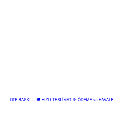
DTF BASKI . . 🚚 HIZLI TESLİMAT 💸 ÖDEME ve HAVALE