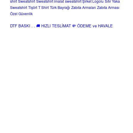
shirt
Sweatshirt
Sweatshirt imalat
sweatshirt Şirket Logolu
Sıfır Yaka
Sweatshirt
Tişört
T Shirt
Türk Bayrağı
Zabıta Armaları
Zabıta Arması
Özel Güvenlik
DTF BASKI . . 🚚 HIZLI TESLİMAT 💸 ÖDEME ve HAVALE