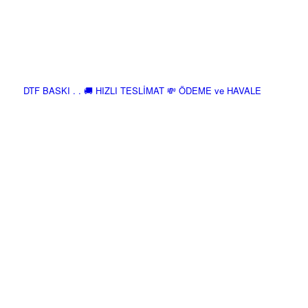
DTF BASKI . . 🚚 HIZLI TESLİMAT 💸 ÖDEME ve HAVALE