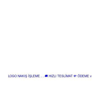
LOGO NAKIŞ İŞLEME . . 🚚 HIZLI TESLİMAT 💸 ÖDEME v