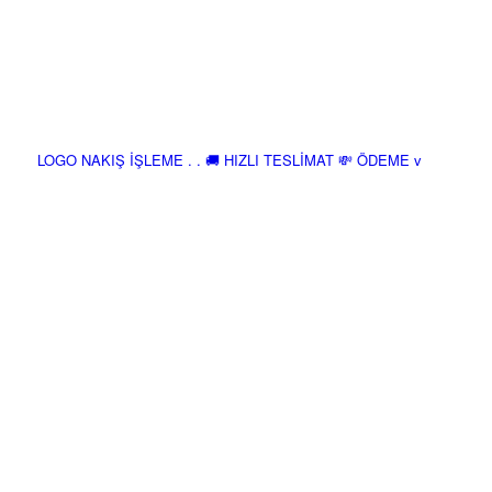
LOGO NAKIŞ İŞLEME . . 🚚 HIZLI TESLİMAT 💸 ÖDEME v