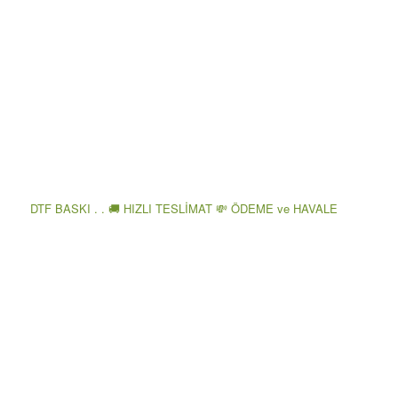
DTF BASKI . . 🚚 HIZLI TESLİMAT 💸 ÖDEME ve HAVALE