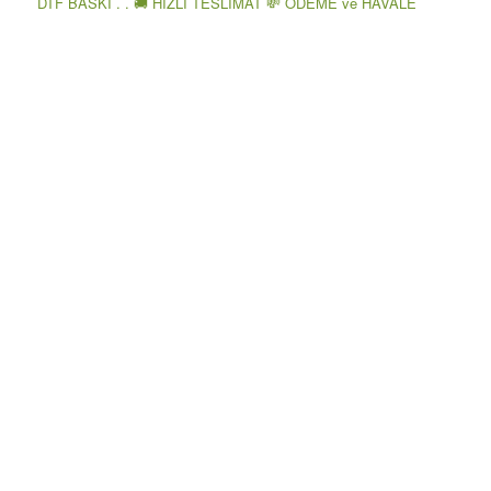
DTF BASKI . . 🚚 HIZLI TESLİMAT 💸 ÖDEME ve HAVALE