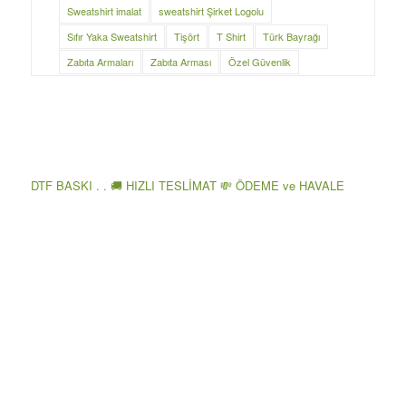
Sweatshirt imalat
sweatshirt Şirket Logolu
Sıfır Yaka Sweatshirt
Tişört
T Shirt
Türk Bayrağı
Zabıta Armaları
Zabıta Arması
Özel Güvenlik
DTF BASKI . . 🚚 HIZLI TESLİMAT 💸 ÖDEME ve HAVALE