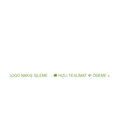
LOGO NAKIŞ İŞLEME . . 🚚 HIZLI TESLİMAT 💸 ÖDEME v