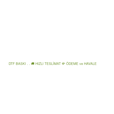
DTF BASKI . . 🚚 HIZLI TESLİMAT 💸 ÖDEME ve HAVALE