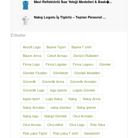
Mavi Reflektörlü İkaz Yeleği Modelleri & Bask�...
Nakış Logolu İş Tişörtü – Toptan Personel ...
Etiketler
Airsoft Logo
Baskılı Tişört
Baskılı T shirt
Blazer Arma
Ceket Arması
Denizci Rütbeleri
Firma Logo
Firma Logoları
Firma Logosu
Gömlek
Gömlek Fiyatları
Gömlekler
Gömlek Modelleri
Güvenlik
Güvenlik Arma
Güvenlik Armaları
Güvenlik Logo
logo işleme
Logolu Gömlek
logolu tişört
Logo Nakış
Nakış
Nakış Arma
Nakış Armaları
nakış istanbul
Nakış işleme
Nakış logo
Nakışlı Gömlek
Okul Armaları
Okul Arması
Okul etiket
Okul Logo
Polo Yaka
Polo yaka Tişört
Polo yaka T shirt
Sweatshirt