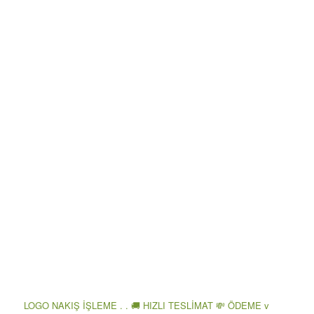
LOGO NAKIŞ İŞLEME . . 🚚 HIZLI TESLİMAT 💸 ÖDEME v